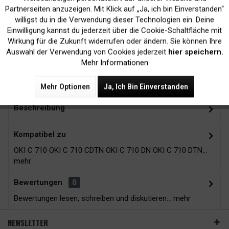
Inaktiv
Marketing
Partnerseiten anzuzeigen. Mit Klick auf „Ja, ich bin Einverstanden“
willigst du in die Verwendung dieser Technologien ein. Deine
Kein Verlust der
Versand innerhalb von
Einwilligung kannst du jederzeit über die Cookie-Schaltfläche mit
Druckergarantie
24H*
Inaktiv
Tracking
Wirkung für die Zukunft widerrufen oder ändern. Sie können Ihre
Auswahl der Verwendung von Cookies jederzeit
hier speichern.
Mehr Informationen
Zubehör
14
Mehr Optionen
Ja, Ich Bin Einverstanden
Beschreibung
Kompatibel zu
OKI C 710 OKI C 710 CDTN OKI C 710 DN OKI C 710 DTN...
mehr
Bewertungen
0
Bewertungen lesen, schreiben und diskutieren...
mehr
NEWSLETTER