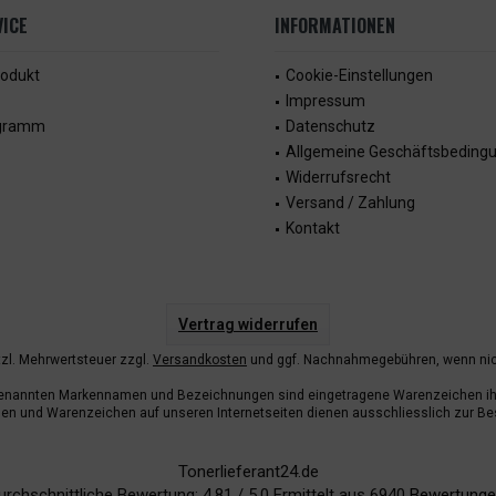
ICE
INFORMATIONEN
rodukt
Cookie-Einstellungen
Impressum
ogramm
Datenschutz
Allgemeine Geschäftsbeding
Widerrufsrecht
Versand / Zahlung
Kontakt
Vertrag widerrufen
etzl. Mehrwertsteuer zzgl.
Versandkosten
und ggf. Nachnahmegebühren, wenn nic
enannten Markennamen und Bezeichnungen sind eingetragene Warenzeichen ihr
n und Warenzeichen auf unseren Internetseiten dienen ausschliesslich zur Be
Tonerlieferant24.de
urchschnittliche Bewertung:
4.81
/
5.0
Ermittelt aus
6940
Bewertunge