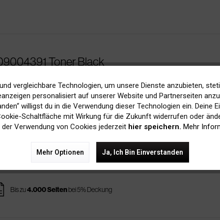
09004391 Toner Black
und vergleichbare Technologien, um unsere Dienste anzubieten, stet
price
231,00 € Ersparnis
anzeigen personalisiert auf unserer Website und Partnerseiten anzuz
Bis zu
4.000 Seiten
bei 5% Deckung
zur original Patrone
tanden“ willigst du in die Verwendung dieser Technologien ein. Deine E
 Cookie-Schaltfläche mit Wirkung für die Zukunft widerrufen oder ände
 der Verwendung von Cookies jederzeit
hier speichern.
Mehr Infor
391 Toner Black
Mehr Optionen
Ja, Ich Bin Einverstanden
ges
Bis zu
4.000 Seiten
bei 5% Deckung