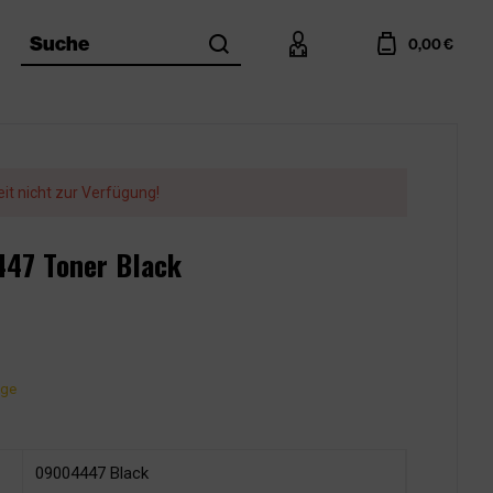
search
account
cart
Suche
0,00 €
eit nicht zur Verfügung!
447 Toner Black
age
09004447 Black