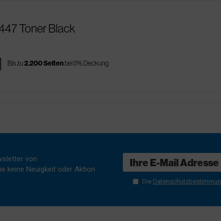
447 Toner Black
es
Bis zu
2.200 Seiten
bei 5% Deckung
sletter von
e keine Neuigkeit oder Aktion
Die
Datenschutzbestimmu