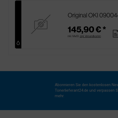
Original OKI 09004
145,90 € *
pag
inkl. MwSt.
zzgl. Versandkosten
Abonnieren Sie den kostenlosen New
Tonerlieferant24.de und verpassen Si
mehr.