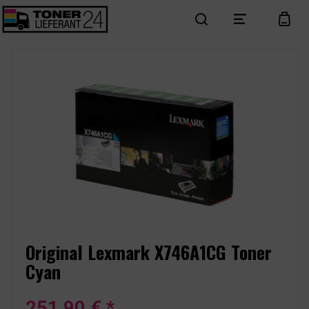
search
menu
cart
Original Lexmark X746A1CG Toner
Cyan
251,90 € *