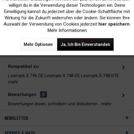
Kein Verlust der
Versand innerhalb von
willigst du in die Verwendung dieser Technologien ein. Deine
Druckergarantie
24H*
Einwilligung kannst du jederzeit über die Cookie-Schaltfläche mit
Inaktiv
Tracking
Wirkung für die Zukunft widerrufen oder ändern. Sie können Ihre
Auswahl der Verwendung von Cookies jederzeit
hier speichern.
Mehr Informationen
Zubehör
11
Mehr Optionen
Ja, Ich Bin Einverstanden
Beschreibung
Kompatibel zu
Lexmark X 746 DE Lexmark X 748 DE Lexmark X 748 DTE
mehr
Bewertungen
0
Bewertungen lesen, schreiben und diskutieren...
mehr
NEWSLETTER
SERVICE & HILFE