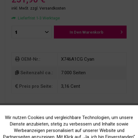
inkl. MwSt.
zzgl. Versandkosten
Lieferfrist 1-3 Werktage
In Den
Warenkorb
OEM-Nr.:
X746A1CG Cyan
Seitenzahl ca.:
7.000 Seiten
Preis pro Seite:
3,16 Cent
Wir nutzen Cookies und vergleichbare Technologien, um unsere
Aktiv
Funktionale
Dienste anzubieten, stetig zu verbessern und Inhalte sowie
Werbeanzeigen personalisiert auf unserer Website und
Inaktiv
Marketing
Partnerseiten anzuzeigen. Mit Klick auf „Ja, ich bin Einverstanden“