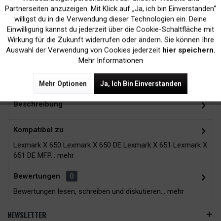
Inaktiv
Marketing
Partnerseiten anzuzeigen. Mit Klick auf „Ja, ich bin Einverstanden“
willigst du in die Verwendung dieser Technologien ein. Deine
Kein Verlust der
Versand innerhalb von
Einwilligung kannst du jederzeit über die Cookie-Schaltfläche mit
Druckergarantie
24H*
Inaktiv
Tracking
Wirkung für die Zukunft widerrufen oder ändern. Sie können Ihre
Auswahl der Verwendung von Cookies jederzeit
hier speichern.
Mehr Informationen
Zubehör
3
Mehr Optionen
Ja, Ich Bin Einverstanden
Beschreibung
Kompatibel zu
Lexmark X 650 Lexmark X 650 DE Lexmark X 651 Lexmark X
651 DE MFP...
mehr
Bewertungen
0
Bewertungen lesen, schreiben und diskutieren...
mehr
NEWSLETTER