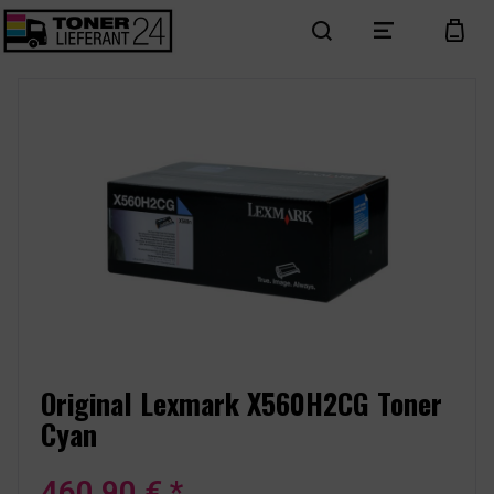
search
menu
cart
Original Lexmark X560H2CG Toner
Cyan
460,90 € *