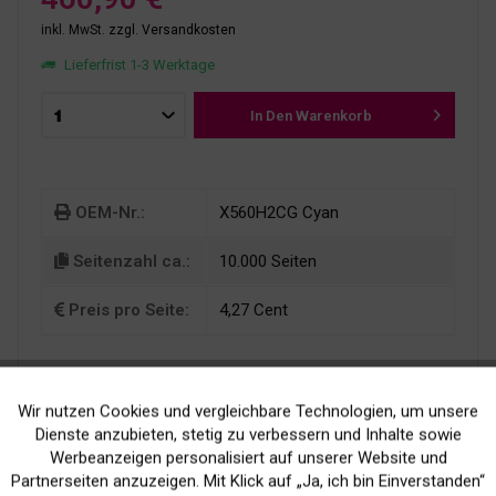
inkl. MwSt.
zzgl. Versandkosten
Lieferfrist 1-3 Werktage
In Den
Warenkorb
OEM-Nr.:
X560H2CG Cyan
Seitenzahl ca.:
10.000 Seiten
Preis pro Seite:
4,27 Cent
Wir nutzen Cookies und vergleichbare Technologien, um unsere
Aktiv
Funktionale
Dienste anzubieten, stetig zu verbessern und Inhalte sowie
Werbeanzeigen personalisiert auf unserer Website und
Inaktiv
Marketing
Partnerseiten anzuzeigen. Mit Klick auf „Ja, ich bin Einverstanden“