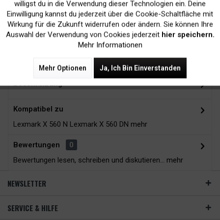
Kein Verlust der
Versand innerhalb von
willigst du in die Verwendung dieser Technologien ein. Deine
Einwilligung kannst du jederzeit über die Cookie-Schaltfläche mit
Druckergarantie
24H*
Inaktiv
Tracking
Wirkung für die Zukunft widerrufen oder ändern. Sie können Ihre
Auswahl der Verwendung von Cookies jederzeit
hier speichern.
Mehr Informationen
Zubehör
11
Mehr Optionen
Ja, Ich Bin Einverstanden
Beschreibung
Kompatibel zu
Lexmark X 560 N Lexmark X 560 DN
mehr
Bewertungen
0
Bewertungen lesen, schreiben und diskutieren...
mehr
NEWSLETTER
SERVICE & HILFE