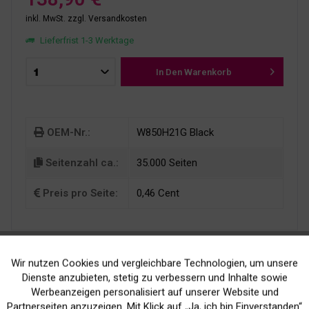
inkl. MwSt.
zzgl. Versandkosten
Lieferfrist 1-3 Werktage
In Den
Warenkorb
OEM-Nr.:
W850H21G Black
Seitenzahl ca.:
35.000 Seiten
Preis pro Seite:
0,46 Cent
Wir nutzen Cookies und vergleichbare Technologien, um unsere
Aktiv
Funktionale
Dienste anzubieten, stetig zu verbessern und Inhalte sowie
Werbeanzeigen personalisiert auf unserer Website und
Inaktiv
Marketing
Partnerseiten anzuzeigen. Mit Klick auf „Ja, ich bin Einverstanden“