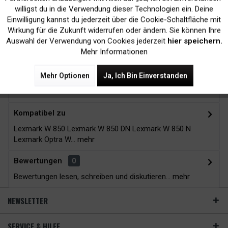
Kein Verlust der
Versand innerhalb von
willigst du in die Verwendung dieser Technologien ein. Deine
Druckergarantie
24H*
Einwilligung kannst du jederzeit über die Cookie-Schaltfläche mit
Inaktiv
Tracking
Wirkung für die Zukunft widerrufen oder ändern. Sie können Ihre
Auswahl der Verwendung von Cookies jederzeit
hier speichern.
Mehr Informationen
Zubehör
3
Mehr Optionen
Ja, Ich Bin Einverstanden
Beschreibung
Kompatibel zu
Lexmark W 850 Lexmark W 850 DN Lexmark W 850 N
Lexmark Optra W...
mehr
Bewertungen
0
Bewertungen lesen, schreiben und diskutieren...
mehr
NEWSLETTER
SERVICE & HILFE