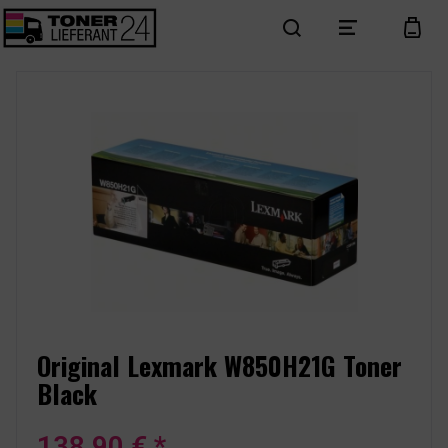
search
menu
cart
Original Lexmark W850H21G Toner
Black
138,90 € *