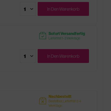
In Den
Warenkorb
readytoship
Sofort Versandfertig
Lieferfrist 1-3 Werktage
In Den
Warenkorb
Nachbestellt
sold
Bestellbar, Lieferfrist 2-4
Werktage