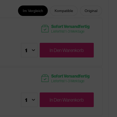
Im Vergleich
Kompatible
Original
readytoship
Sofort Versandfertig
Lieferfrist 1-3 Werktage
In Den
Warenkorb
readytoship
Sofort Versandfertig
Lieferfrist 1-3 Werktage
In Den
Warenkorb