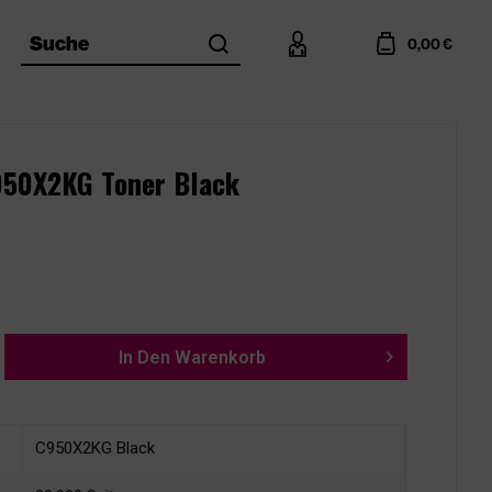
search
account
cart
Suche
0,00 €
950X2KG Toner Black
In Den
Warenkorb
C950X2KG Black