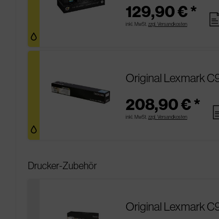
129,90 € *
pag
inkl. MwSt.
zzgl. Versandkosten
Original Lexmark C
208,90 € *
pa
inkl. MwSt.
zzgl. Versandkosten
Drucker-Zubehör
Original Lexmark C