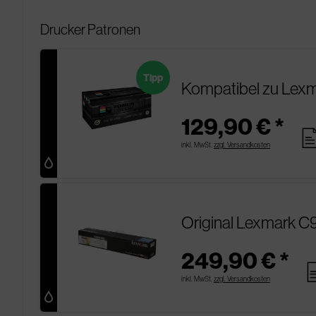
Drucker Patronen
Tipp
Kompatibel zu Lex
129,90 € *
pag
inkl. MwSt.
zzgl. Versandkosten
Original Lexmark 
249,90 € *
pa
inkl. MwSt.
zzgl. Versandkosten