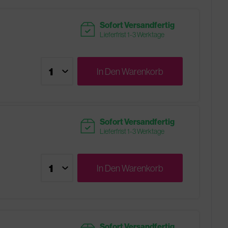
readytoship
Sofort Versandfertig
Lieferfrist 1-3 Werktage
In Den
Warenkorb
readytoship
Sofort Versandfertig
Lieferfrist 1-3 Werktage
In Den
Warenkorb
Sofort Versandfertig