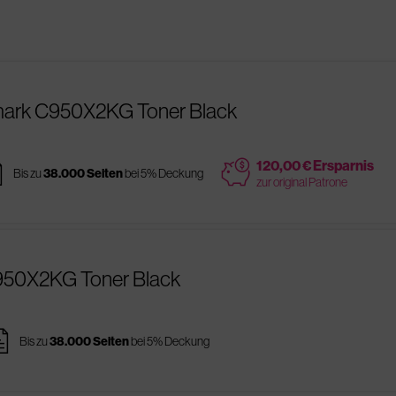
mark C950X2KG Toner Black
es
price
120,00 € Ersparnis
Bis zu
38.000 Seiten
bei 5% Deckung
zur original Patrone
C950X2KG Toner Black
ges
Bis zu
38.000 Seiten
bei 5% Deckung