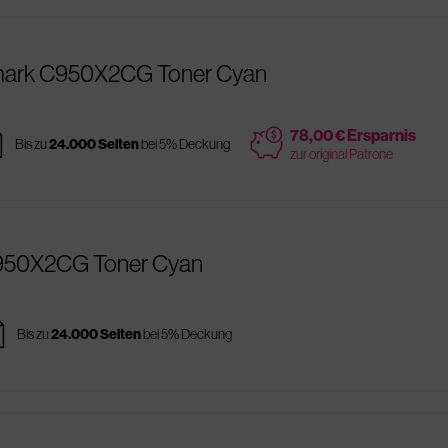
mark C950X2CG Toner Cyan
es
price
78,00 € Ersparnis
Bis zu
24.000 Seiten
bei 5% Deckung
zur original Patrone
C950X2CG Toner Cyan
es
Bis zu
24.000 Seiten
bei 5% Deckung