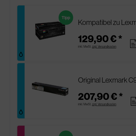
Tipp
Kompatibel zu Lex
129,90 € *
pag
inkl. MwSt.
zzgl. Versandkosten
Original Lexmark 
207,90 € *
pag
inkl. MwSt.
zzgl. Versandkosten