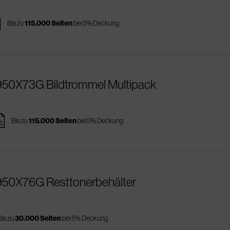
es
Bis zu
115.000 Seiten
bei 5% Deckung
950X73G Bildtrommel Multipack
ges
Bis zu
115.000 Seiten
bei 5% Deckung
950X76G Resttonerbehälter
Bis zu
30.000 Seiten
bei 5% Deckung