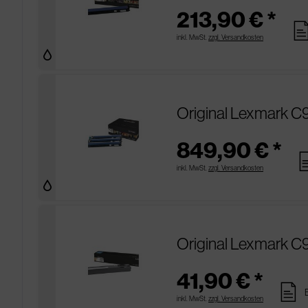
213,90 € *
pag
inkl. MwSt.
zzgl. Versandkosten
Original Lexmark C
849,90 € *
pa
inkl. MwSt.
zzgl. Versandkosten
Original Lexmark C
41,90 € *
pages
inkl. MwSt.
zzgl. Versandkosten