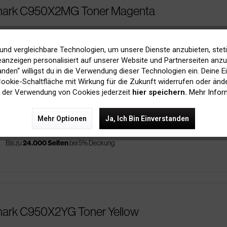
xmark C950X2MG Toner Magenta
es
price
68,00 € Ersparnis
Bis zu
24.000 Seiten
bei 5% Deckung
und vergleichbare Technologien, um unsere Dienste anzubieten, stet
zur original Patrone
anzeigen personalisiert auf unserer Website und Partnerseiten anzuz
tanden“ willigst du in die Verwendung dieser Technologien ein. Deine E
 Cookie-Schaltfläche mit Wirkung für die Zukunft widerrufen oder ände
 der Verwendung von Cookies jederzeit
hier speichern.
Mehr Infor
C950X2MG Toner Magenta
Mehr Optionen
Ja, Ich Bin Einverstanden
s
Bis zu
24.000 Seiten
bei 5% Deckung
mark C950X2YG Toner Yellow