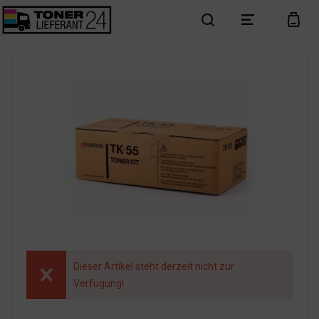
search
menu
cart
Dieser Artikel steht derzeit nicht zur
Verfügung!