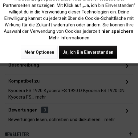
Inaktiv
Marketing
Partnerseiten anzuzeigen. Mit Klick auf „Ja, ich bin Einverstanden“
willigst du in die Verwendung dieser Technologien ein. Deine
Kein Verlust der
Versand innerhalb von
Einwilligung kannst du jederzeit über die Cookie-Schaltfläche mit
Druckergarantie
24H*
Inaktiv
Tracking
Wirkung für die Zukunft widerrufen oder ändern. Sie können Ihre
Auswahl der Verwendung von Cookies jederzeit
hier speichern.
Mehr Informationen
Zubehör
4
Mehr Optionen
Ja, Ich Bin Einverstanden
Beschreibung
Kompatibel zu
Kyocera FS 1920 Kyocera FS 1920 D Kyocera FS 1920 DN
Kyocera FS...
mehr
Bewertungen
0
Bewertungen lesen, schreiben und diskutieren...
mehr
NEWSLETTER