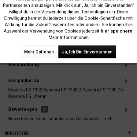
Inaktiv
Marketing
Partnerseiten anzuzeigen. Mit Klick auf „Ja, ich bin Einverstanden“
willigst du in die Verwendung dieser Technologien ein. Deine
Kein Verlust der
Versand innerhalb von
Einwilligung kannst du jederzeit über die Cookie-Schaltfläche mit
Druckergarantie
24H*
Inaktiv
Tracking
Wirkung für die Zukunft widerrufen oder ändern. Sie können Ihre
Auswahl der Verwendung von Cookies jederzeit
hier speichern.
Mehr Informationen
Zubehör
3
Mehr Optionen
Ja, Ich Bin Einverstanden
Beschreibung
Kompatibel zu
Kyocera FS 1900 Kyocera FS 1900 D Kyocera FS 1900 DN
Kyocera FS...
mehr
Bewertungen
0
Bewertungen lesen, schreiben und diskutieren...
mehr
NEWSLETTER