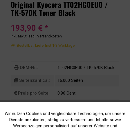
Original Kyocera 1T02HG0EU0 /
TK-570K Toner Black
193,90 € *
inkl. MwSt.
zzgl. Versandkosten
Bestellbar, Lieferfrist 1-3 Werktage
OEM-Nr.:
1T02HG0EU0 / TK-570K Black
Seitenzahl ca.:
16.000 Seiten
Preis pro Seite:
0,96 Cent
Wir nutzen Cookies und vergleichbare Technologien, um unsere
Aktiv
Funktionale
Dienste anzubieten, stetig zu verbessern und Inhalte sowie
Werbeanzeigen personalisiert auf unserer Website und