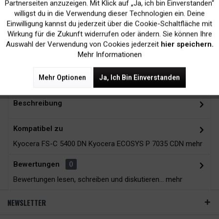
Inaktiv
Marketing
Partnerseiten anzuzeigen. Mit Klick auf „Ja, ich bin Einverstanden“
willigst du in die Verwendung dieser Technologien ein. Deine
Kein Verlust der
Versand innerhalb von
Einwilligung kannst du jederzeit über die Cookie-Schaltfläche mit
Inaktiv
Tracking
Wirkung für die Zukunft widerrufen oder ändern. Sie können Ihre
Druckergarantie
24H*
Auswahl der Verwendung von Cookies jederzeit
hier speichern.
Mehr Informationen
Zubehör
10
Mehr Optionen
Ja, Ich Bin Einverstanden
Beschreibung
Kompatibel zu
Kyocera FS-C 5400 DN Kyocera ECOSYS P 7035 CDN
mehr
Bewertungen
0
Bewertungen lesen, schreiben und diskutieren...
mehr
NEWSLETTER