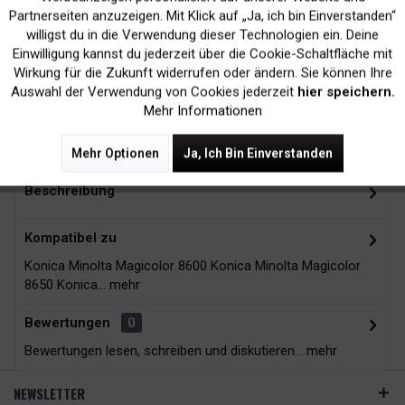
Inaktiv
Marketing
Partnerseiten anzuzeigen. Mit Klick auf „Ja, ich bin Einverstanden“
willigst du in die Verwendung dieser Technologien ein. Deine
Kein Verlust der
Versand innerhalb von
Einwilligung kannst du jederzeit über die Cookie-Schaltfläche mit
Druckergarantie
24H*
Inaktiv
Tracking
Wirkung für die Zukunft widerrufen oder ändern. Sie können Ihre
Auswahl der Verwendung von Cookies jederzeit
hier speichern.
Mehr Informationen
Zubehör
9
Mehr Optionen
Ja, Ich Bin Einverstanden
Beschreibung
Kompatibel zu
Konica Minolta Magicolor 8600 Konica Minolta Magicolor
8650 Konica...
mehr
Bewertungen
0
Bewertungen lesen, schreiben und diskutieren...
mehr
NEWSLETTER