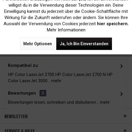
Kein Verlust der
Versand innerhalb von
willigst du in die Verwendung dieser Technologien ein. Deine
Druckergarantie
24H*
Einwilligung kannst du jederzeit über die Cookie-Schaltfläche mit
Inaktiv
Tracking
Wirkung für die Zukunft widerrufen oder ändern. Sie können Ihre
Auswahl der Verwendung von Cookies jederzeit
hier speichern.
Mehr Informationen
Zubehör
8
Mehr Optionen
Ja, Ich Bin Einverstanden
Beschreibung
Kompatibel zu
HP Color LaserJet 2700 HP Color LaserJet 2700 N HP
Color LaserJet 3000...
mehr
Bewertungen
0
Bewertungen lesen, schreiben und diskutieren...
mehr
NEWSLETTER
SERVICE & HILFE