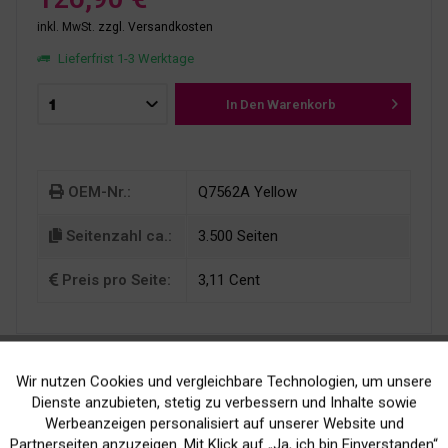
inkl. MwSt.
zzgl. Versandkosten
Lieferfrist 1-3 Werktage
In Den
Warenkorb
OEM-Nr.:
Q7562A Yellow
Seitenzahl ca.:
3.500 Seiten
Preis pro Seite:
3,11 Cent
Wir nutzen Cookies und vergleichbare Technologien, um unsere
Aktiv
Funktionale
Dienste anzubieten, stetig zu verbessern und Inhalte sowie
Werbeanzeigen personalisiert auf unserer Website und
Inaktiv
Marketing
Partnerseiten anzuzeigen. Mit Klick auf „Ja, ich bin Einverstanden“