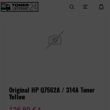
search
menu
cart
Original HP Q7562A / 314A Toner
Yellow
126,90 € *