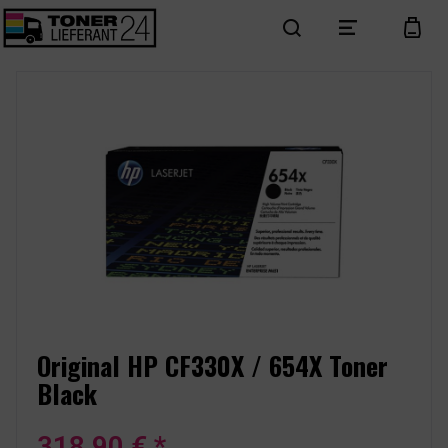
search
menu
cart
Original HP CF330X / 654X Toner
Black
318,90 € *