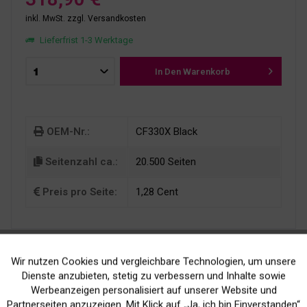
inkl. MwSt.
zzgl. Versandkosten
Lieferfrist 1-3 Werktage
In Den
Warenkorb
OEM-Nr.:
CF330X Black
Seitenzahl ca.:
20.500 Seiten
Preis pro Seite:
1,28 Cent
Wir nutzen Cookies und vergleichbare Technologien, um unsere
Aktiv
Funktionale
Dienste anzubieten, stetig zu verbessern und Inhalte sowie
Werbeanzeigen personalisiert auf unserer Website und
Inaktiv
Marketing
Partnerseiten anzuzeigen. Mit Klick auf „Ja, ich bin Einverstanden“