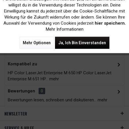
Kein Verlust der
Versand innerhalb von
willigst du in die Verwendung dieser Technologien ein. Deine
Druckergarantie
24H*
Einwilligung kannst du jederzeit über die Cookie-Schaltfläche mit
Inaktiv
Tracking
Wirkung für die Zukunft widerrufen oder ändern. Sie können Ihre
Auswahl der Verwendung von Cookies jederzeit
hier speichern.
Mehr Informationen
Zubehör
10
Mehr Optionen
Ja, Ich Bin Einverstanden
Beschreibung
Kompatibel zu
HP Color LaserJet Enterprise M 650 HP Color LaserJet
Enterprise M 651 HP...
mehr
Bewertungen
0
Bewertungen lesen, schreiben und diskutieren...
mehr
NEWSLETTER
SERVICE & HILFE