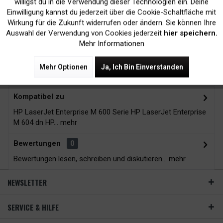
Druckergarantie
24H*
willigst du in die Verwendung dieser Technologien ein. Deine
Einwilligung kannst du jederzeit über die Cookie-Schaltfläche mit
Inaktiv
Tracking
Wirkung für die Zukunft widerrufen oder ändern. Sie können Ihre
Auswahl der Verwendung von Cookies jederzeit
hier speichern.
Mehr Informationen
Zubehör
3
Mehr Optionen
Ja, Ich Bin Einverstanden
Beschreibung
Kompatibel zu
HP LaserJet Enterprise M 600 Serie HP LaserJet Enterprise
M 604 dn HP...
mehr
Bewertungen
0
Bewertungen lesen, schreiben und diskutieren...
mehr
NEWSLETTER
SERVICE & HILFE