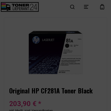
search
menu
cart
Original HP CF281A Toner Black
203,90 € *
inkl. MwSt.
zzgl. Versandkosten