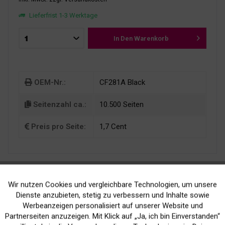
Lieferfrist 1-3 Werktage
In Den
Warenkorb
OEM-Nr.:
CF281A Black
Seitenzahl ca.:
10.500 Seiten
Preis pro Seite:
1,7 Cent
Wir nutzen Cookies und vergleichbare Technologien, um unsere
Aktiv
Funktionale
Dienste anzubieten, stetig zu verbessern und Inhalte sowie
Werbeanzeigen personalisiert auf unserer Website und
Kein Verlust der
Versand innerhalb von
Inaktiv
Marketing
Partnerseiten anzuzeigen. Mit Klick auf „Ja, ich bin Einverstanden“