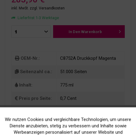
inkl. MwSt.
zzgl. Versandkosten
Lieferfrist 1-3 Werktage
In Den
Warenkorb
OEM-Nr.:
C8752A Druckkopf Magenta
Seitenzahl ca.:
51.000 Seiten
Inhalt:
775 ml
Preis pro Seite:
0,7 Cent
Wir nutzen Cookies und vergleichbare Technologien, um unsere
Aktiv
Funktionale
Dienste anzubieten, stetig zu verbessern und Inhalte sowie
Werbeanzeigen personalisiert auf unserer Website und