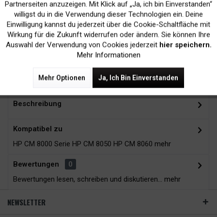
Inaktiv
Marketing
Partnerseiten anzuzeigen. Mit Klick auf „Ja, ich bin Einverstanden“
willigst du in die Verwendung dieser Technologien ein. Deine
Einwilligung kannst du jederzeit über die Cookie-Schaltfläche mit
Kein Verlust der
Versand innerhalb von
Inaktiv
Tracking
Wirkung für die Zukunft widerrufen oder ändern. Sie können Ihre
Druckergarantie
24H*
Auswahl der Verwendung von Cookies jederzeit
hier speichern.
Mehr Informationen
Mehr Optionen
Ja, Ich Bin Einverstanden
Zubehör
5
Beschreibung
Kompatibel zu
HP CM 8000 Serie HP CM 8050 HP CM 8060
mehr
Bewertungen
0
Bewertungen lesen, schreiben und diskutieren...
mehr
NEWSLETTER