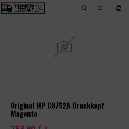
search
menu
cart
Original HP C8752A Druckkopf
Magenta
283,90 € *