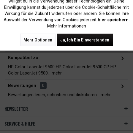
Druckergarantie
24H*
willigst du in die Verwendung dieser Technologien ein. Deine
Einwilligung kannst du jederzeit über die Cookie-Schaltfläche mit
Inaktiv
Tracking
Wirkung für die Zukunft widerrufen oder ändern. Sie können Ihre
Auswahl der Verwendung von Cookies jederzeit
hier speichern.
Mehr Informationen
Zubehör
10
Mehr Optionen
Ja, Ich Bin Einverstanden
Beschreibung
Kompatibel zu
HP Color LaserJet 9500 HP Color LaserJet 9500 GP HP
Color LaserJet 9500...
mehr
Bewertungen
0
Bewertungen lesen, schreiben und diskutieren...
mehr
NEWSLETTER
SERVICE & HILFE