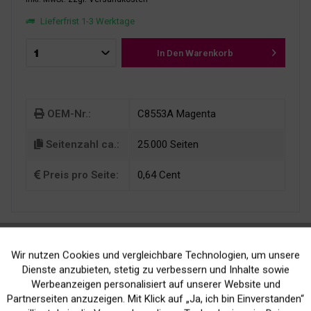
Lieferfrist 1-3 Werktage
In Den
Warenkorb
OEM-Nr.:
C8553A Magenta
Seitenzahl ca.:
25.000 Seiten
Preis pro Seite:
0,64 Cent
Wir nutzen Cookies und vergleichbare Technologien, um unsere
Aktiv
Funktionale
Dienste anzubieten, stetig zu verbessern und Inhalte sowie
Werbeanzeigen personalisiert auf unserer Website und
Kein Verlust der
Versand innerhalb von
Inaktiv
Marketing
Partnerseiten anzuzeigen. Mit Klick auf „Ja, ich bin Einverstanden“