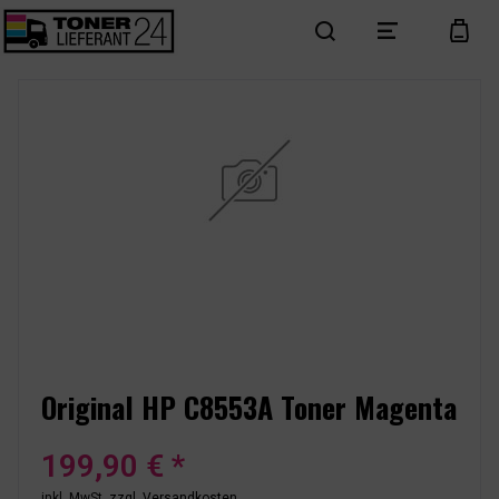
search
menu
cart
Original HP C8553A Toner Magenta
199,90 € *
inkl. MwSt.
zzgl. Versandkosten