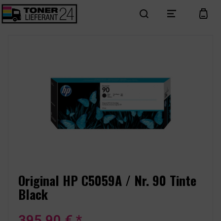
search
menu
cart
Original HP C5059A / Nr. 90 Tinte
Black
395,90 € *