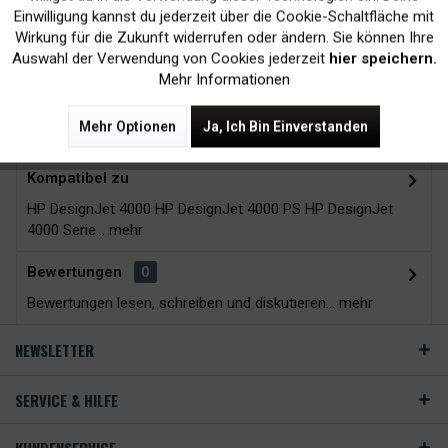
Einwilligung kannst du jederzeit über die Cookie-Schaltfläche mit
Inaktiv
Tracking
Wirkung für die Zukunft widerrufen oder ändern. Sie können Ihre
Auswahl der Verwendung von Cookies jederzeit
hier speichern.
Zubehör
13
Mehr Informationen
Beschreibung
Mehr Optionen
Ja, Ich Bin Einverstanden
Kompatibel zu
HP DesignJet 4000 HP DesignJet 4000 PS HP DesignJet
4000 Serie...
mehr
Bewertungen
0
Bewertungen lesen, schreiben und diskutieren...
mehr
NEWSLETTER
SERVICE & HILFE