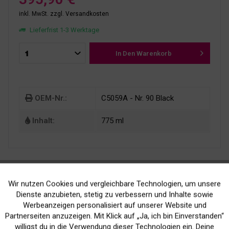
inkl. MwSt.
zzgl. Versandkosten
Lieferfrist 1-3 Werktage
In Den
Warenkorb
OEM-Nr.:
C5059A - Nr. 90 Black
Inhalt:
775 ml
Wir nutzen Cookies und vergleichbare Technologien, um unsere
Aktiv
Funktionale
Dienste anzubieten, stetig zu verbessern und Inhalte sowie
Werbeanzeigen personalisiert auf unserer Website und
Kein Verlust der
Versand innerhalb von
Inaktiv
Marketing
Partnerseiten anzuzeigen. Mit Klick auf „Ja, ich bin Einverstanden“
Druckergarantie
24H*
willigst du in die Verwendung dieser Technologien ein. Deine