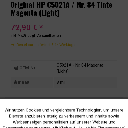
Original HP C5021A / Nr. 84 Tinte
Magenta (Light)
72,90 € *
inkl. MwSt.
zzgl. Versandkosten
Bestellbar, Lieferfrist 5-14 Werktage
C5021A - Nr. 84 Magenta
OEM-Nr.:
(Light)
Inhalt:
8 ml
Wir nutzen Cookies und vergleichbare Technologien, um unsere
Aktiv
Funktionale
Dienste anzubieten, stetig zu verbessern und Inhalte sowie
Werbeanzeigen personalisiert auf unserer Website und
Inaktiv
Marketing