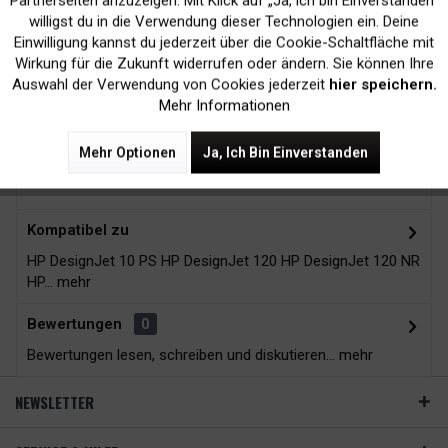
Partnerseiten anzuzeigen. Mit Klick auf „Ja, ich bin Einverstanden“
Kein Verlust der
Versand innerhalb von
willigst du in die Verwendung dieser Technologien ein. Deine
Druckergarantie
24H*
Einwilligung kannst du jederzeit über die Cookie-Schaltfläche mit
Inaktiv
Tracking
Wirkung für die Zukunft widerrufen oder ändern. Sie können Ihre
Auswahl der Verwendung von Cookies jederzeit
hier speichern.
Mehr Informationen
Zubehör
13
Mehr Optionen
Ja, Ich Bin Einverstanden
Beschreibung
Kompatibel zu
HP DesignJet 10 PS HP DesignJet 120 HP DesignJet 120 NR
HP...
mehr
Bewertungen
0
Bewertungen lesen, schreiben und diskutieren...
mehr
NEWSLETTER