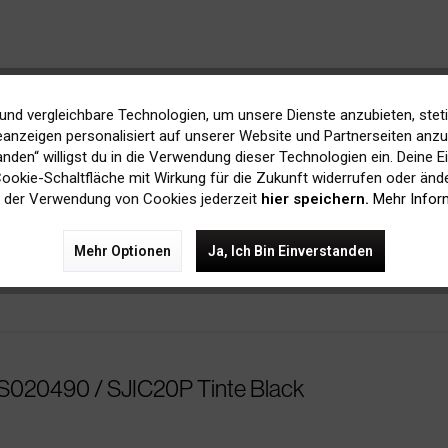
und vergleichbare Technologien, um unsere Dienste anzubieten, stet
S020464 / SJIC15 Tinte Colorpack C/M/Y
anzeigen personalisiert auf unserer Website und Partnerseiten anzuz
tanden“ willigst du in die Verwendung dieser Technologien ein. Deine E
 Cookie-Schaltfläche mit Wirkung für die Zukunft widerrufen oder ände
Bis zu
7.500 Seiten
bei 5% Deckung
 der Verwendung von Cookies jederzeit
hier speichern.
Mehr Infor
Mehr Optionen
Ja, Ich Bin Einverstanden
S020490 / SJIC20P Tinte Black