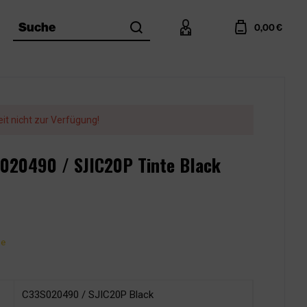
search
account
cart
Suche
0,00 €
eit nicht zur Verfügung!
S020490 / SJIC20P Tinte Black
ge
C33S020490 / SJIC20P Black