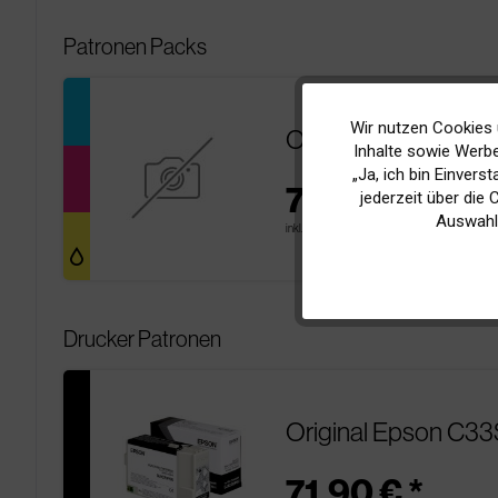
Patronen Packs
Wir nutzen Cookies 
Funktionale
Original Epson C13
Inhalte sowie Werbe
„Ja, ich bin Einvers
74,90 € *
Marketing
jederzeit über die
pages
Auswahl
inkl. MwSt.
zzgl. Versandkosten
Tracking
Drucker Patronen
Original Epson C33
71,90 € *