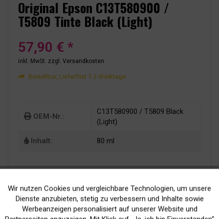
Original Epson C13T580900 /
T5809 Tinte Black (Light)
57,90 € *
inkl. MwSt.
zzgl. Versandkosten
Bestellbar, Lieferfrist 1-3 Werktage
C13T580900 / T5809 Black
OEM-Nr.:
(Light)
Inhalt:
80 ml
Wir nutzen Cookies und vergleichbare Technologien, um unsere
Aktiv
Funktionale
Dienste anzubieten, stetig zu verbessern und Inhalte sowie
Werbeanzeigen personalisiert auf unserer Website und
Inaktiv
Marketing