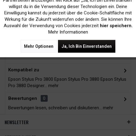
Partnerseiten anzuzeigen. Mit Klick auf „Ja, ich bin Einverstanden“
Kein Verlust der
Versand innerhalb von
willigst du in die Verwendung dieser Technologien ein. Deine
Druckergarantie
24H*
Einwilligung kannst du jederzeit über die Cookie-Schaltfläche mit
Inaktiv
Tracking
Wirkung für die Zukunft widerrufen oder ändern. Sie können Ihre
Auswahl der Verwendung von Cookies jederzeit
hier speichern.
Mehr Informationen
Zubehör
8
Mehr Optionen
Ja, Ich Bin Einverstanden
Beschreibung
Kompatibel zu
Epson Stylus Pro 3800 Epson Stylus Pro 3880 Epson Stylus
Pro 3880 Designer...
mehr
Bewertungen
0
Bewertungen lesen, schreiben und diskutieren...
mehr
NEWSLETTER