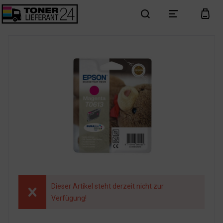
search
menu
cart
Dieser Artikel steht derzeit nicht zur
Verfügung!