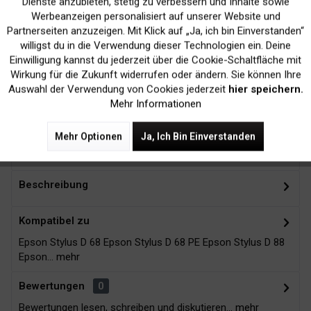
Dienste anzubieten, stetig zu verbessern und Inhalte sowie
Werbeanzeigen personalisiert auf unserer Website und
Inaktiv
Marketing
Partnerseiten anzuzeigen. Mit Klick auf „Ja, ich bin Einverstanden“
willigst du in die Verwendung dieser Technologien ein. Deine
Einwilligung kannst du jederzeit über die Cookie-Schaltfläche mit
Kein Verlust der
Versand innerhalb von
Inaktiv
Tracking
Wirkung für die Zukunft widerrufen oder ändern. Sie können Ihre
Druckergarantie
24H*
Auswahl der Verwendung von Cookies jederzeit
hier speichern.
Mehr Informationen
Mehr Optionen
Ja, Ich Bin Einverstanden
Zubehör
10
Beschreibung
Kompatibel zu
Epson Stylus D 68 Epson Stylus D 68 PE Epson Stylus D 88
Epson...
mehr
Bewertungen
0
Bewertungen lesen, schreiben und diskutieren...
mehr