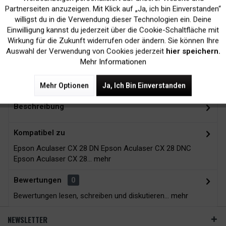
Inaktiv
Marketing
Partnerseiten anzuzeigen. Mit Klick auf „Ja, ich bin Einverstanden“
willigst du in die Verwendung dieser Technologien ein. Deine
Kein Verlust der
Versand innerhalb von
Einwilligung kannst du jederzeit über die Cookie-Schaltfläche mit
Druckergarantie
24H*
Inaktiv
Tracking
Wirkung für die Zukunft widerrufen oder ändern. Sie können Ihre
Auswahl der Verwendung von Cookies jederzeit
hier speichern.
Mehr Informationen
Zubehör
9
Mehr Optionen
Ja, Ich Bin Einverstanden
Beschreibung
Kompatibel zu
Epson Aculaser CX 28 DN Epson Aculaser CX 28 DNC
Epson Aculaser CX 28...
mehr
Bewertungen
0
Bewertungen lesen, schreiben und diskutieren...
mehr
NEWSLETTER