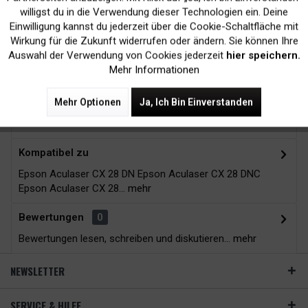
Kein Verlust der
Versand innerhalb von
willigst du in die Verwendung dieser Technologien ein. Deine
Druckergarantie
24H*
Einwilligung kannst du jederzeit über die Cookie-Schaltfläche mit
Inaktiv
Tracking
Wirkung für die Zukunft widerrufen oder ändern. Sie können Ihre
Auswahl der Verwendung von Cookies jederzeit
hier speichern.
Mehr Informationen
Zubehör
9
Mehr Optionen
Ja, Ich Bin Einverstanden
Beschreibung
Kompatibel zu
Epson Aculaser CX 28 DN Epson Aculaser CX 28 DNC
Epson Aculaser CX 28...
mehr
Bewertungen
0
Bewertungen lesen, schreiben und diskutieren...
mehr
NEWSLETTER
SERVICE & HILFE