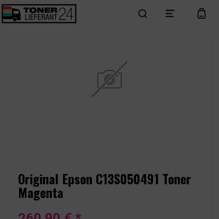
search
menu
cart
Original Epson C13S050491 Toner
Magenta
260,90 € *