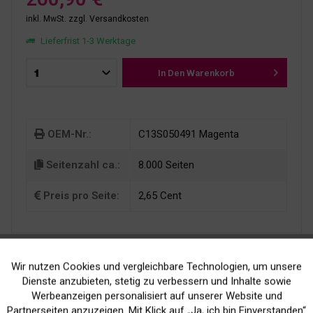
inkl. MwSt.
zzgl. Versandkosten
Lieferfrist 1-3 Werktage
In Den
Warenkorb
OEM-Nr.:
C13S050491 Magenta
Seitenzahl ca.:
8.000 Seiten
Preis pro Seite:
2,65 Cent
Wir nutzen Cookies und vergleichbare Technologien, um unsere
Aktiv
Funktionale
Dienste anzubieten, stetig zu verbessern und Inhalte sowie
Werbeanzeigen personalisiert auf unserer Website und
Inaktiv
Marketing
Partnerseiten anzuzeigen. Mit Klick auf „Ja, ich bin Einverstanden“