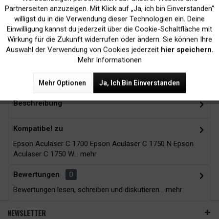
Inaktiv
Marketing
Partnerseiten anzuzeigen. Mit Klick auf „Ja, ich bin Einverstanden“
willigst du in die Verwendung dieser Technologien ein. Deine
Kein Verlust der
Versand innerhalb von
Einwilligung kannst du jederzeit über die Cookie-Schaltfläche mit
Druckergarantie
24H*
Inaktiv
Tracking
Wirkung für die Zukunft widerrufen oder ändern. Sie können Ihre
Auswahl der Verwendung von Cookies jederzeit
hier speichern.
Mehr Informationen
Zubehör
12
Mehr Optionen
Ja, Ich Bin Einverstanden
Beschreibung
Kompatibel zu
Epson Aculaser C 1700 Epson Aculaser C 1750 N Epson
Aculaser C 1750 W...
mehr
Bewertungen
0
Bewertungen lesen, schreiben und diskutieren...
mehr
NEWSLETTER