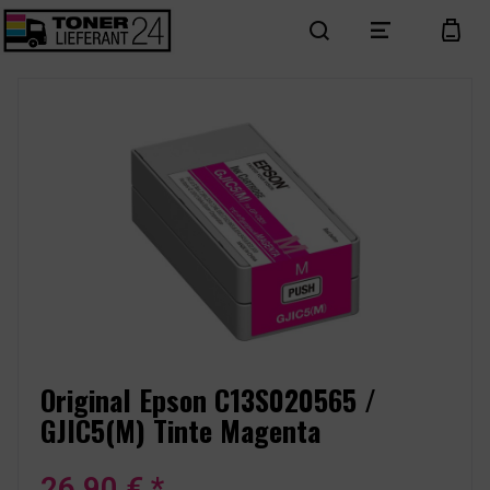
search
menu
cart
Original Epson C13S020565 /
GJIC5(M) Tinte Magenta
26,90 € *