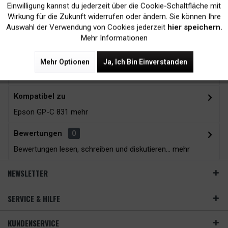
Einwilligung kannst du jederzeit über die Cookie-Schaltfläche mit
Inaktiv
Tracking
Wirkung für die Zukunft widerrufen oder ändern. Sie können Ihre
Auswahl der Verwendung von Cookies jederzeit
hier speichern.
Mehr Informationen
Zubehör
4
Mehr Optionen
Ja, Ich Bin Einverstanden
Beschreibung
Kompatibel zu
Epson GP-C 831
mehr
Bewertungen
0
Bewertungen lesen, schreiben und diskutieren...
mehr
NEWSLETTER
SERVICE & HILFE
KUNDENSERVICE