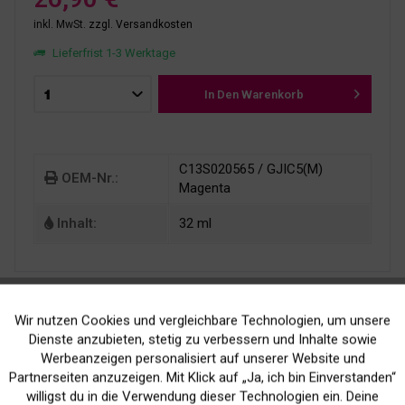
inkl. MwSt.
zzgl. Versandkosten
Lieferfrist 1-3 Werktage
In Den
Warenkorb
C13S020565 / GJIC5(M)
OEM-Nr.:
Magenta
Inhalt:
32 ml
Wir nutzen Cookies und vergleichbare Technologien, um unsere
Aktiv
Funktionale
Dienste anzubieten, stetig zu verbessern und Inhalte sowie
Werbeanzeigen personalisiert auf unserer Website und
Inaktiv
Marketing
Partnerseiten anzuzeigen. Mit Klick auf „Ja, ich bin Einverstanden“
Kein Verlust der
Versand innerhalb von
willigst du in die Verwendung dieser Technologien ein. Deine
Druckergarantie
24H*