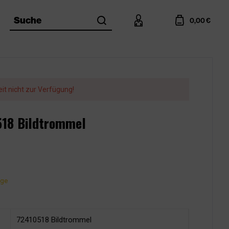
search
account
cart
Suche
0,00 €
eit nicht zur Verfügung!
0518 Bildtrommel
age
72410518 Bildtrommel