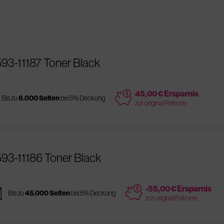
593-11187 Toner Black
price
45,00 € Ersparnis
Bis zu
6.000 Seiten
bei 5% Deckung
zur original Patrone
593-11186 Toner Black
es
price
-55,00 € Ersparnis
Bis zu
45.000 Seiten
bei 5% Deckung
zur original Patrone