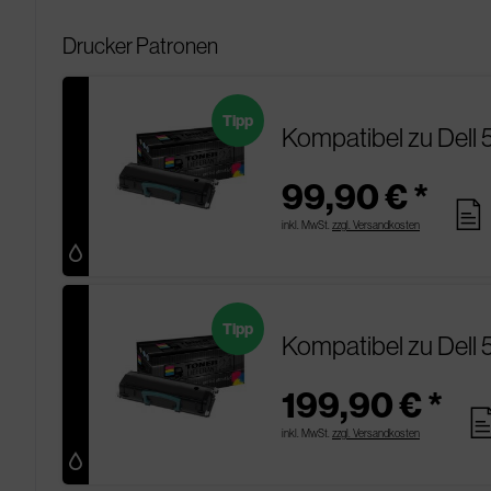
Drucker Patronen
Tipp
Kompatibel zu Dell 
99,90 € *
pages
inkl. MwSt.
zzgl. Versandkosten
Tipp
Kompatibel zu Dell 
199,90 € *
pag
inkl. MwSt.
zzgl. Versandkosten