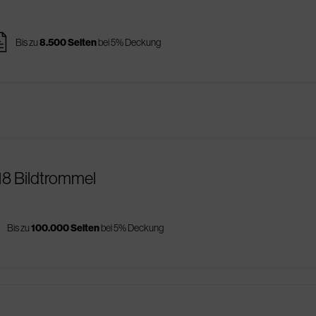
ges
Bis zu
8.500 Seiten
bei 5% Deckung
518 Bildtrommel
s
Bis zu
100.000 Seiten
bei 5% Deckung