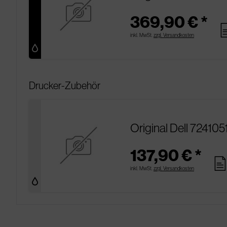
369,90 € *
pa
inkl. MwSt.
zzgl. Versandkosten
Drucker-Zubehör
Original Dell 72410
137,90 € *
page
inkl. MwSt.
zzgl. Versandkosten