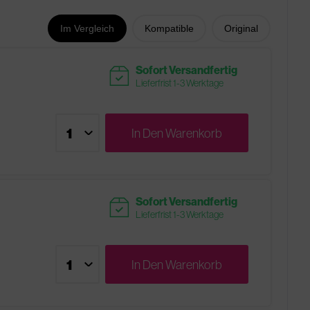
Im Vergleich
Kompatible
Original
readytoship
Sofort Versandfertig
Lieferfrist 1-3 Werktage
In Den
Warenkorb
readytoship
Sofort Versandfertig
Lieferfrist 1-3 Werktage
In Den
Warenkorb