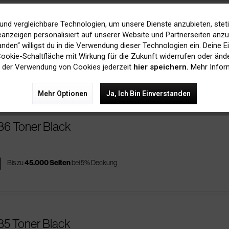
und vergleichbare Technologien, um unsere Dienste anzubieten, stet
187 Toner Black
anzeigen personalisiert auf unserer Website und Partnerseiten anzuz
tanden“ willigst du in die Verwendung dieser Technologien ein. Deine E
 Cookie-Schaltfläche mit Wirkung für die Zukunft widerrufen oder ände
ges
Bis zu
6.000 Seiten
bei 5% Deckung
 der Verwendung von Cookies jederzeit
hier speichern.
Mehr Infor
Mehr Optionen
Ja, Ich Bin Einverstanden
186 Toner Black
es
Bis zu
45.000 Seiten
bei 5% Deckung
185 Toner Black