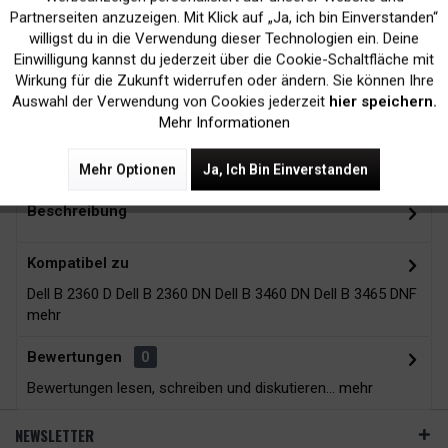
Inaktiv
Marketing
Partnerseiten anzuzeigen. Mit Klick auf „Ja, ich bin Einverstanden“
willigst du in die Verwendung dieser Technologien ein. Deine
Kein Verlust der
Versand innerhalb von
Einwilligung kannst du jederzeit über die Cookie-Schaltfläche mit
Druckergarantie
24H*
Inaktiv
Tracking
Wirkung für die Zukunft widerrufen oder ändern. Sie können Ihre
Auswahl der Verwendung von Cookies jederzeit
hier speichern.
Mehr Informationen
Zubehör
8
Mehr Optionen
Ja, Ich Bin Einverstanden
Beschreibung
Kompatibel zu
Dell B 2360 D Dell B 2360 DN Dell B 3460 DN Dell B 3465 DNF
mehr
Bewertungen
0
Bewertungen lesen, schreiben und diskutieren...
mehr
NEWSLETTER