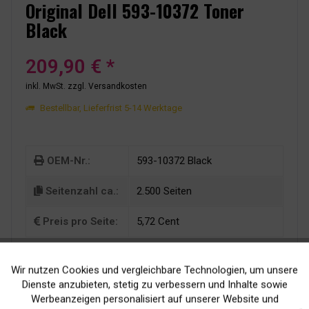
Original Dell 593-10372 Toner
Black
209,90 € *
inkl. MwSt.
zzgl. Versandkosten
Bestellbar, Lieferfrist 5-14 Werktage
OEM-Nr.:
593-10372 Black
Seitenzahl ca.:
2.500 Seiten
Preis pro Seite:
5,72 Cent
Wir nutzen Cookies und vergleichbare Technologien, um unsere
Aktiv
Funktionale
Dienste anzubieten, stetig zu verbessern und Inhalte sowie
Werbeanzeigen personalisiert auf unserer Website und