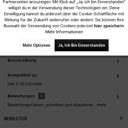
Inaktiv
Marketing
Partnerseiten anzuzeigen. Mit Klick auf „Ja, ich bin Einverstanden“
willigst du in die Verwendung dieser Technologien ein. Deine
Kein Verlust der
Versand innerhalb von
Einwilligung kannst du jederzeit über die Cookie-Schaltfläche mit
Inaktiv
Tracking
Wirkung für die Zukunft widerrufen oder ändern. Sie können Ihre
Druckergarantie
24H*
Auswahl der Verwendung von Cookies jederzeit
hier speichern.
Mehr Informationen
Zubehör
12
Mehr Optionen
Ja, Ich Bin Einverstanden
Beschreibung
Kompatibel zu
Dell 2145 CN
mehr
Bewertungen
0
Bewertungen lesen, schreiben und diskutieren...
mehr
NEWSLETTER