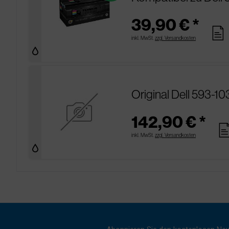
39,90 € *
pages
inkl. MwSt.
zzgl. Versandkosten
Original Dell 593-1
142,90 € *
pag
inkl. MwSt.
zzgl. Versandkosten