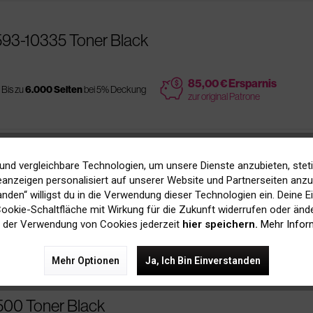
 593-10335 Toner Black
price
85,00 € Ersparnis
Bis zu
6.000 Seiten
bei 5% Deckung
zur original Patrone
und vergleichbare Technologien, um unsere Dienste anzubieten, stet
 593-10839 Toner Black
anzeigen personalisiert auf unserer Website und Partnerseiten anzuz
tanden“ willigst du in die Verwendung dieser Technologien ein. Deine E
 Cookie-Schaltfläche mit Wirkung für die Zukunft widerrufen oder ände
es
price
35,00 € Ersparnis
Bis zu
14.000 Seiten
bei 5% Deckung
 der Verwendung von Cookies jederzeit
hier speichern.
Mehr Infor
zur original Patrone
Mehr Optionen
Ja, Ich Bin Einverstanden
0500 Toner Black