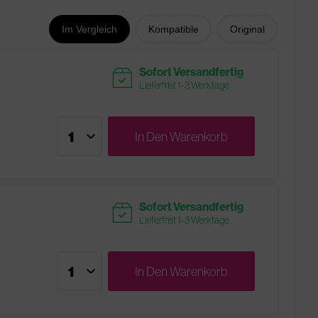
Im Vergleich
Kompatible
Original
readytoship
Sofort Versandfertig
Lieferfrist 1-3 Werktage
In Den
Warenkorb
readytoship
Sofort Versandfertig
Lieferfrist 1-3 Werktage
In Den
Warenkorb