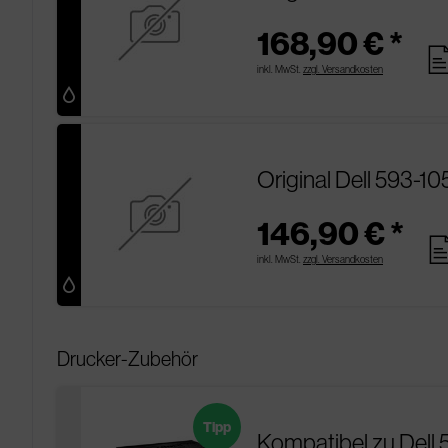
168,90 € *
pag
inkl. MwSt.
zzgl. Versandkosten
Original Dell 593-1
146,90 € *
pag
inkl. MwSt.
zzgl. Versandkosten
Drucker-Zubehör
Tipp
Kompatibel zu Dell