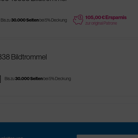
price
105,00 € Ersparnis
Bis zu
30.000 Seiten
bei 5% Deckung
zur original Patrone
0338 Bildtrommel
es
Bis zu
30.000 Seiten
bei 5% Deckung