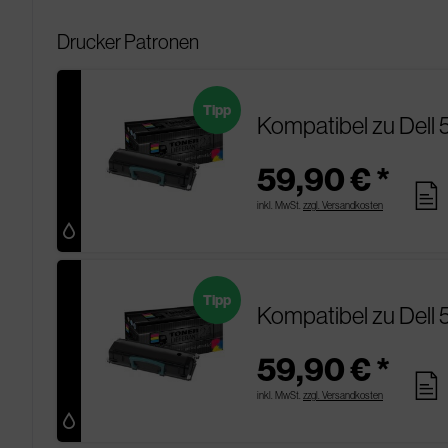
Drucker Patronen
Tipp
Kompatibel zu Dell
59,90 € *
pages
inkl. MwSt.
zzgl. Versandkosten
Tipp
Kompatibel zu Dell 
59,90 € *
pages
inkl. MwSt.
zzgl. Versandkosten