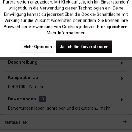
Inaktiv
Marketing
Partnerseiten anzuzeigen. Mit Klick auf „Ja, ich bin Einverstanden“
willigst du in die Verwendung dieser Technologien ein. Deine
Kein Verlust der
Versand innerhalb von
Einwilligung kannst du jederzeit über die Cookie-Schaltfläche mit
Inaktiv
Tracking
Wirkung für die Zukunft widerrufen oder ändern. Sie können Ihre
Druckergarantie
24H*
Auswahl der Verwendung von Cookies jederzeit
hier speichern.
Mehr Informationen
Zubehör
11
Mehr Optionen
Ja, Ich Bin Einverstanden
Beschreibung
Kompatibel zu
Dell 3100 CN
mehr
Bewertungen
0
Bewertungen lesen, schreiben und diskutieren...
mehr
NEWSLETTER