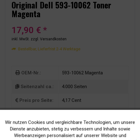
Original Dell 593-10062 Toner
Magenta
17,90 € *
inkl. MwSt.
zzgl. Versandkosten
Bestellbar, Lieferfrist 2-4 Werktage
OEM-Nr.:
593-10062 Magenta
Seitenzahl ca.:
4.000 Seiten
Preis pro Seite:
4,17 Cent
Wir nutzen Cookies und vergleichbare Technologien, um unsere
Aktiv
Funktionale
Dienste anzubieten, stetig zu verbessern und Inhalte sowie
Werbeanzeigen personalisiert auf unserer Website und