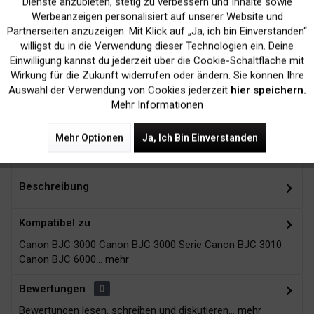
Dienste anzubieten, stetig zu verbessern und Inhalte sowie
Werbeanzeigen personalisiert auf unserer Website und
Inaktiv
Marketing
Partnerseiten anzuzeigen. Mit Klick auf „Ja, ich bin Einverstanden“
willigst du in die Verwendung dieser Technologien ein. Deine
Einwilligung kannst du jederzeit über die Cookie-Schaltfläche mit
Kein Verlust der
Versand innerhalb von
Inaktiv
Tracking
Wirkung für die Zukunft widerrufen oder ändern. Sie können Ihre
Druckergarantie
24H*
Auswahl der Verwendung von Cookies jederzeit
hier speichern.
Mehr Informationen
Mehr Optionen
Ja, Ich Bin Einverstanden
Zubehör
16
Beschreibung
Kompatibel zu
Canon BJC 3000 Canon BJC 3000 Serie Canon BJC 3010
Canon BJC 6000...
mehr
Bewertungen
0
Bewertungen lesen, schreiben und diskutieren...
mehr