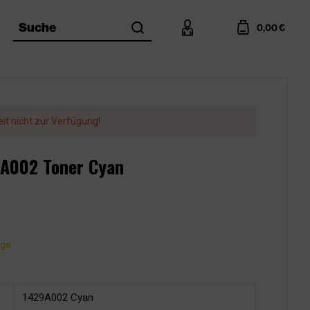
search
account
cart
Suche
0,00 €
eit nicht zur Verfügung!
9A002 Toner Cyan
age
1429A002 Cyan