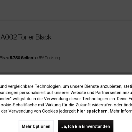
3A002 Toner Black
Bis zu
5.750 Seiten
bei 5% Deckung
und vergleichbare Technologien, um unsere Dienste anzubieten, stet
anzeigen personalisiert auf unserer Website und Partnerseiten anzuz
29A002 Toner Cyan
tanden“ willigst du in die Verwendung dieser Technologien ein. Deine E
 Cookie-Schaltfläche mit Wirkung für die Zukunft widerrufen oder ände
 der Verwendung von Cookies jederzeit
hier speichern.
Mehr Infor
Bis zu
5.750 Seiten
bei 5% Deckung
Mehr Optionen
Ja, Ich Bin Einverstanden