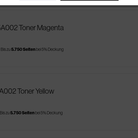
35A002 Toner Magenta
Bis zu
5.750 Seiten
bei 5% Deckung
1A002 Toner Yellow
Bis zu
5.750 Seiten
bei 5% Deckung