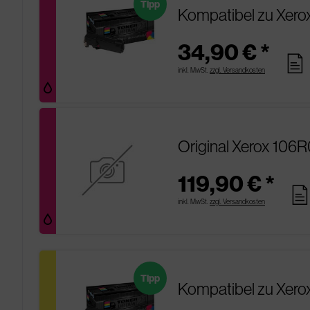
Tipp
Kompatibel zu Xer
34,90 € *
pages
inkl. MwSt.
zzgl. Versandkosten
Original Xerox 106
119,90 € *
page
inkl. MwSt.
zzgl. Versandkosten
Tipp
Kompatibel zu Xero