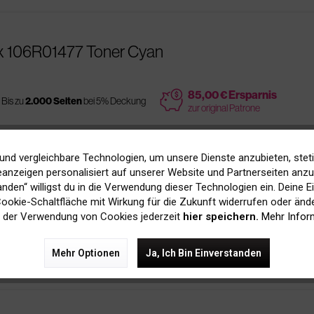
x 106R01477 Toner Cyan
price
85,00 € Ersparnis
Bis zu
2.000 Seiten
bei 5% Deckung
zur original Patrone
und vergleichbare Technologien, um unsere Dienste anzubieten, stet
anzeigen personalisiert auf unserer Website und Partnerseiten anzuz
R01477 Toner Cyan
tanden“ willigst du in die Verwendung dieser Technologien ein. Deine E
 Cookie-Schaltfläche mit Wirkung für die Zukunft widerrufen oder ände
 der Verwendung von Cookies jederzeit
hier speichern.
Mehr Infor
s
Bis zu
2.000 Seiten
bei 5% Deckung
Mehr Optionen
Ja, Ich Bin Einverstanden