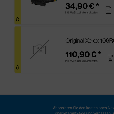
34,90 € *
pages
inkl. MwSt.
zzgl. Versandkosten
Original Xerox 106R
110,90 € *
page
inkl. MwSt.
zzgl. Versandkosten
Abonnieren Sie den kostenlosen New
Tonerlieferant24.de und verpassen Si