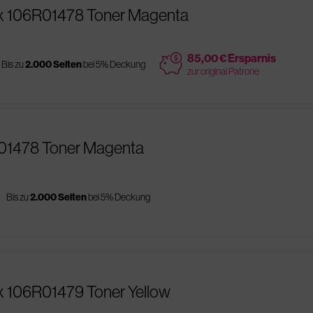
ox 106R01478 Toner Magenta
price
85,00 € Ersparnis
Bis zu
2.000 Seiten
bei 5% Deckung
zur original Patrone
R01478 Toner Magenta
s
Bis zu
2.000 Seiten
bei 5% Deckung
x 106R01479 Toner Yellow