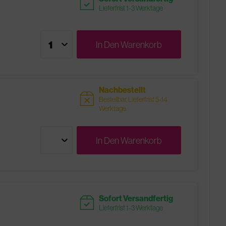
readytoship
Lieferfrist 1-3 Werktage
In Den
Warenkorb
Nachbestellt
sold
Bestellbar, Lieferfrist 5-14
Werktage
In Den
Warenkorb
readytoship
Sofort Versandfertig
Lieferfrist 1-3 Werktage