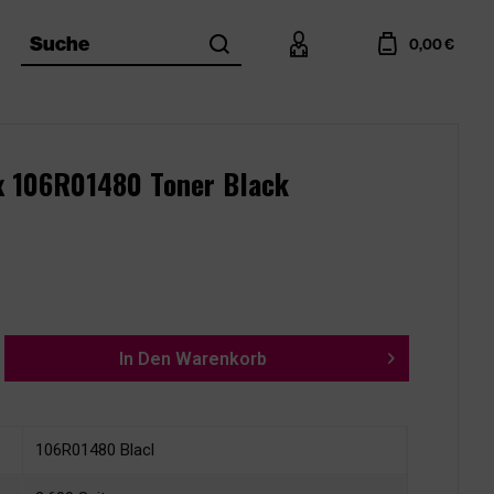
search
account
cart
Suche
0,00 €
x 106R01480 Toner Black
In Den
Warenkorb
106R01480 Blacl