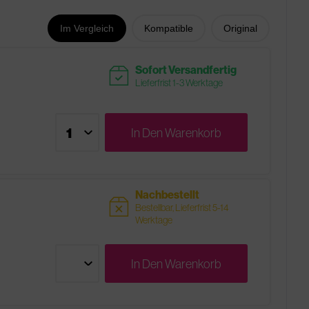
Im Vergleich
Kompatible
Original
readytoship
Sofort Versandfertig
Lieferfrist 1-3 Werktage
In Den
Warenkorb
Nachbestellt
sold
Bestellbar, Lieferfrist 5-14
Werktage
In Den
Warenkorb