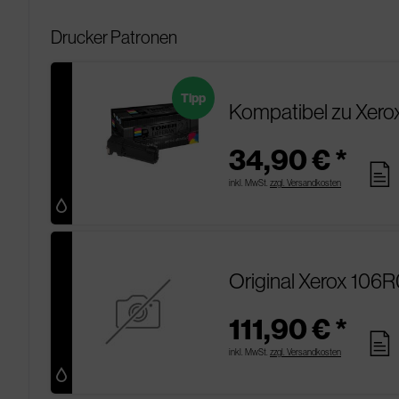
Drucker Patronen
Tipp
Kompatibel zu Xero
34,90 € *
pages
inkl. MwSt.
zzgl. Versandkosten
Original Xerox 106
111,90 € *
pages
inkl. MwSt.
zzgl. Versandkosten