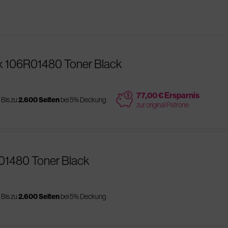
x 106R01480 Toner Black
price
77,00 € Ersparnis
Bis zu
2.600 Seiten
bei 5% Deckung
zur original Patrone
R01480 Toner Black
Bis zu
2.600 Seiten
bei 5% Deckung