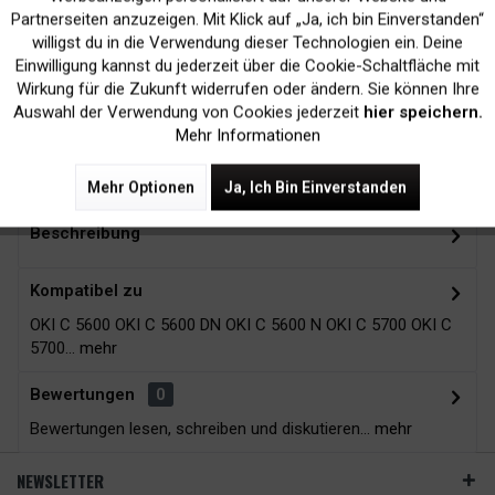
Inaktiv
Marketing
Partnerseiten anzuzeigen. Mit Klick auf „Ja, ich bin Einverstanden“
willigst du in die Verwendung dieser Technologien ein. Deine
Kein Verlust der
Versand innerhalb von
Einwilligung kannst du jederzeit über die Cookie-Schaltfläche mit
Druckergarantie
24H*
Inaktiv
Tracking
Wirkung für die Zukunft widerrufen oder ändern. Sie können Ihre
Auswahl der Verwendung von Cookies jederzeit
hier speichern.
Mehr Informationen
Zubehör
13
Mehr Optionen
Ja, Ich Bin Einverstanden
Beschreibung
Kompatibel zu
OKI C 5600 OKI C 5600 DN OKI C 5600 N OKI C 5700 OKI C
5700...
mehr
Bewertungen
0
Bewertungen lesen, schreiben und diskutieren...
mehr
NEWSLETTER