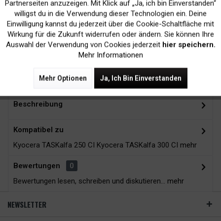
Inaktiv
Marketing
Partnerseiten anzuzeigen. Mit Klick auf „Ja, ich bin Einverstanden“
willigst du in die Verwendung dieser Technologien ein. Deine
Kein Verlust der
Versand innerhalb von
Einwilligung kannst du jederzeit über die Cookie-Schaltfläche mit
Inaktiv
Tracking
Wirkung für die Zukunft widerrufen oder ändern. Sie können Ihre
Druckergarantie
24H*
Auswahl der Verwendung von Cookies jederzeit
hier speichern.
Mehr Informationen
Zubehör
9
Mehr Optionen
Ja, Ich Bin Einverstanden
Beschreibung
Kompatibel zu
Kyocera TASKalfa 250 CI Kyocera TASKalfa 300 CI
mehr
Bewertungen
0
Bewertungen lesen, schreiben und diskutieren...
mehr
NEWSLETTER