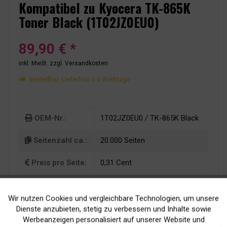
Kompatibel zu Kyocera TK-865K
Toner Black (1T02JZ0EU0)
89,90 € *
inkl. MwSt.
zzgl. Versandkosten
Bestellbar, Lieferfrist 1-3 Werktage
OEM-Nr.:
1T02JZ0EU0 / TK-865K Black
Seitenzahl ca.:
20.000 Seiten
Preis pro Seite:
0,31 Cent
Wir nutzen Cookies und vergleichbare Technologien, um unsere
Aktiv
Funktionale
Dienste anzubieten, stetig zu verbessern und Inhalte sowie
Werbeanzeigen personalisiert auf unserer Website und