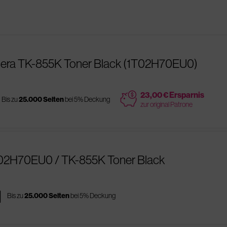
cera TK-855K Toner Black (1T02H70EU0)
price
23,00 € Ersparnis
Bis zu
25.000 Seiten
bei 5% Deckung
zur original Patrone
T02H70EU0 / TK-855K Toner Black
es
Bis zu
25.000 Seiten
bei 5% Deckung