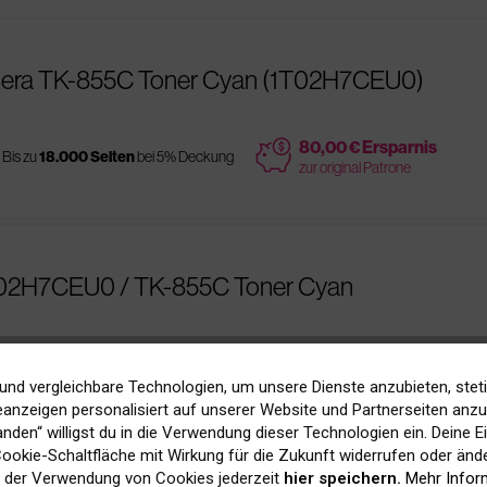
cera TK-855C Toner Cyan (1T02H7CEU0)
price
80,00 € Ersparnis
Bis zu
18.000 Seiten
bei 5% Deckung
zur original Patrone
1T02H7CEU0 / TK-855C Toner Cyan
es
Bis zu
18.000 Seiten
bei 5% Deckung
und vergleichbare Technologien, um unsere Dienste anzubieten, stet
anzeigen personalisiert auf unserer Website und Partnerseiten anzuz
tanden“ willigst du in die Verwendung dieser Technologien ein. Deine E
 Cookie-Schaltfläche mit Wirkung für die Zukunft widerrufen oder ände
 der Verwendung von Cookies jederzeit
hier speichern.
Mehr Infor