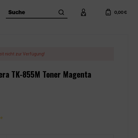
search
account
cart
Suche
0,00 €
eit nicht zur Verfügung!
cera TK-855M Toner Magenta
ge