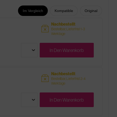
Im Vergleich
Kompatible
Original
Nachbestellt
sold
Bestellbar, Lieferfrist 1-3
Werktage
In Den
Warenkorb
Nachbestellt
sold
Bestellbar, Lieferfrist 2-4
Werktage
In Den
Warenkorb