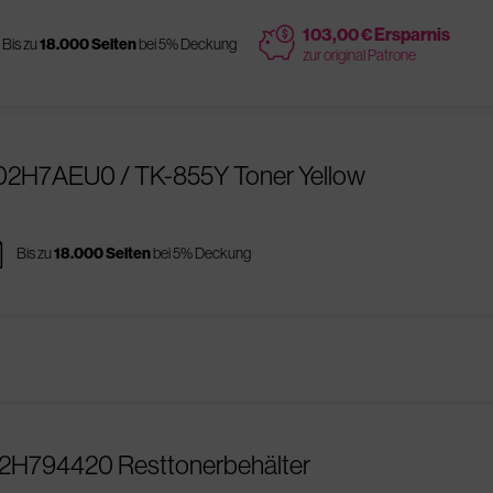
price
103,00 € Ersparnis
Bis zu
18.000 Seiten
bei 5% Deckung
zur original Patrone
T02H7AEU0 / TK-855Y Toner Yellow
es
Bis zu
18.000 Seiten
bei 5% Deckung
02H794420 Resttonerbehälter