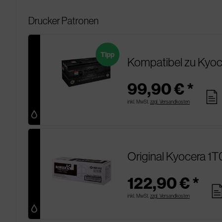
Drucker Patronen
Tipp
Kompatibel zu Kyo
99,90 € *
pages
inkl. MwSt.
zzgl. Versandkosten
Original Kyocera 1
122,90 € *
pag
inkl. MwSt.
zzgl. Versandkosten