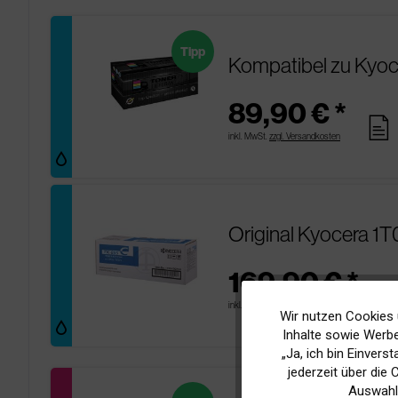
Tipp
Kompatibel zu Kyo
89,90 € *
pages
inkl. MwSt.
zzgl. Versandkosten
Original Kyocera 
169,90 € *
pag
inkl. MwSt.
zzgl. Versandkosten
Wir nutzen Cookies 
Funktionale
Inhalte sowie Werbe
„Ja, ich bin Einvers
Marketing
jederzeit über die
Auswahl