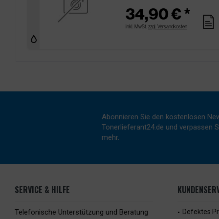
34,90 € *
pages
inkl. MwSt.
zzgl. Versandkosten
Abonnieren Sie den kostenlosen New
Tonerlieferant24.de und verpassen Si
mehr.
SERVICE & HILFE
KUNDENSERV
Telefonische Unterstützung und Beratung
Defektes P