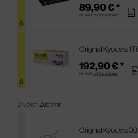
89,90 € *
pages
inkl. MwSt.
zzgl. Versandkosten
Original Kyocera 1
192,90 € *
pag
inkl. MwSt.
zzgl. Versandkosten
Drucker-Zubehör
Original Kyocera 3