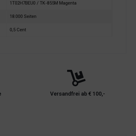
1T02H7BEU0 / TK-855M Magenta
18.000 Seiten
0,5 Cent
e
Versandfrei ab € 100,-