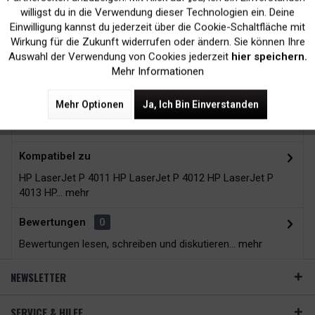
Kein Verlust der
Versand innerhalb von
willigst du in die Verwendung dieser Technologien ein. Deine
Druckergarantie
24H*
Einwilligung kannst du jederzeit über die Cookie-Schaltfläche mit
Inaktiv
Tracking
Wirkung für die Zukunft widerrufen oder ändern. Sie können Ihre
Auswahl der Verwendung von Cookies jederzeit
hier speichern.
Mehr Informationen
Zubehör
5
Mehr Optionen
Ja, Ich Bin Einverstanden
Beschreibung
Kompatibel zu
HP LaserJet P 4011 HP LaserJet P 4012 HP LaserJet P
4013 HP...
mehr
Bewertungen
0
Bewertungen lesen, schreiben und diskutieren...
mehr
NEWSLETTER
SERVICE & HILFE