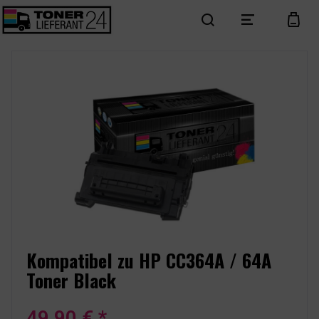
search
menu
cart
Kompatibel zu HP CC364A / 64A
Toner Black
49,90 € *