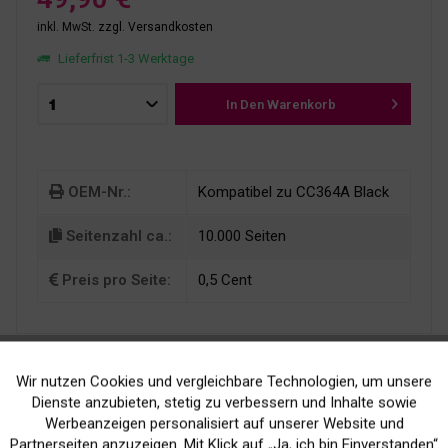
inkl. MwSt.
zzgl. Versandkosten
Lieferfrist 1-3 Werktage
In Den
Warenkorb
OEM-Nr.:
Kompatibel zu CC364A Black
Seitenzahl ca.:
10.000 Seiten
Preis pro Seite:
0,5 Cent
Wir nutzen Cookies und vergleichbare Technologien, um unsere
Aktiv
Funktionale
Dienste anzubieten, stetig zu verbessern und Inhalte sowie
Werbeanzeigen personalisiert auf unserer Website und
Inaktiv
Marketing
Partnerseiten anzuzeigen. Mit Klick auf „Ja, ich bin Einverstanden“