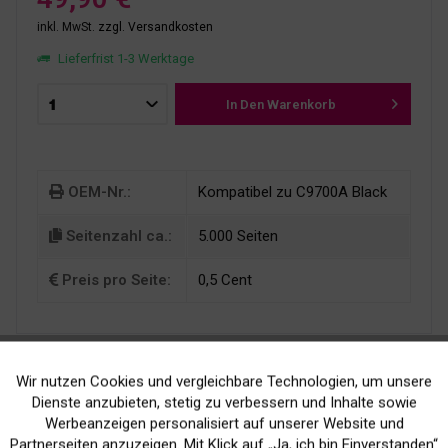
inkl. MwSt.
zzgl. Versandkosten
Lieferfrist 1-3 Werktage
In Den
Warenkorb
OEM-Nr.:
Kompatibel zu C9700A Black
Seitenzahl ca.:
5.000 Seiten
Preis pro Seite:
0,5 Cent
Wir nutzen Cookies und vergleichbare Technologien, um unsere
Aktiv
Funktionale
Dienste anzubieten, stetig zu verbessern und Inhalte sowie
Werbeanzeigen personalisiert auf unserer Website und
Inaktiv
Marketing
Partnerseiten anzuzeigen. Mit Klick auf „Ja, ich bin Einverstanden“