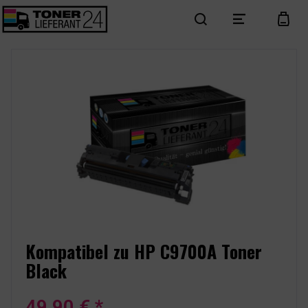
search
menu
cart
Kompatibel zu HP C9700A Toner
Black
49,90 € *