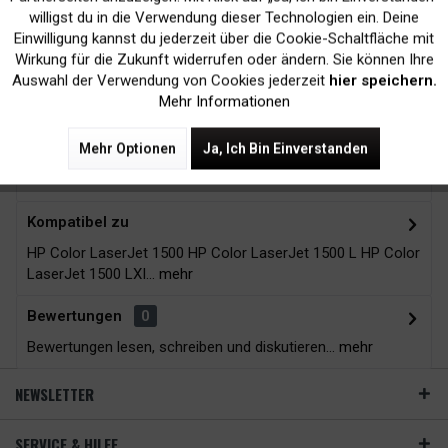
Kein Verlust der
Versand innerhalb von
willigst du in die Verwendung dieser Technologien ein. Deine
Druckergarantie
24H*
Einwilligung kannst du jederzeit über die Cookie-Schaltfläche mit
Inaktiv
Tracking
Wirkung für die Zukunft widerrufen oder ändern. Sie können Ihre
Auswahl der Verwendung von Cookies jederzeit
hier speichern.
Mehr Informationen
Zubehör
10
Mehr Optionen
Ja, Ich Bin Einverstanden
Beschreibung
Kompatibel zu
HP Color LaserJet 1500 HP Color LaserJet 1500 L HP Color
LaserJet 1500 LXI...
mehr
Bewertungen
0
Bewertungen lesen, schreiben und diskutieren...
mehr
NEWSLETTER
SERVICE & HILFE