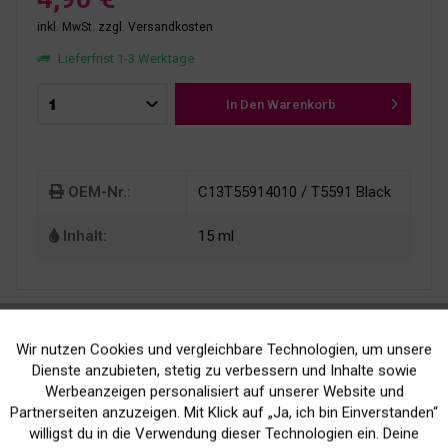
inkl. MwSt.
zzgl. Versandkosten
Lieferfrist 1-3 Werktage
In Den
Warenkorb
OEM-Nr.:
C13T55914010 / T5591 Black
Inhalt:
15 ml
Wir nutzen Cookies und vergleichbare Technologien, um unsere
Aktiv
Funktionale
Dienste anzubieten, stetig zu verbessern und Inhalte sowie
Werbeanzeigen personalisiert auf unserer Website und
Kein Verlust der
Versand innerhalb von
Inaktiv
Marketing
Partnerseiten anzuzeigen. Mit Klick auf „Ja, ich bin Einverstanden“
willigst du in die Verwendung dieser Technologien ein. Deine
Druckergarantie
24H*