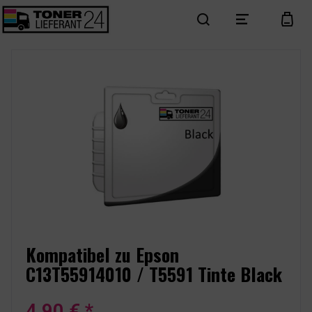
search
menu
cart
Kompatibel zu Epson
C13T55914010 / T5591 Tinte Black
4,90 € *