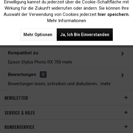
Einwilligung kannst du jederzeit über die Cookie-Schaltfläche mit
Inaktiv
Tracking
Wirkung für die Zukunft widerrufen oder ändern. Sie können Ihre
Auswahl der Verwendung von Cookies jederzeit
hier speichern.
Mehr Informationen
Zubehör
14
Mehr Optionen
Ja, Ich Bin Einverstanden
Beschreibung
Kompatibel zu
Epson Stylus Photo RX 700
mehr
Bewertungen
0
Bewertungen lesen, schreiben und diskutieren...
mehr
NEWSLETTER
SERVICE & HILFE
KUNDENSERVICE