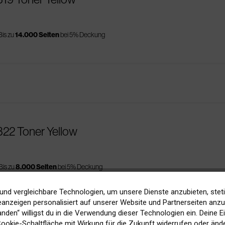
Bis zu
14.000 Seiten
bei 5% Deckung
322 Toner Yellow
Bis zu
8.000 Seiten
bei 5% Deckung
und vergleichbare Technologien, um unsere Dienste anzubieten, stet
anzeigen personalisiert auf unserer Website und Partnerseiten anzuz
tanden“ willigst du in die Verwendung dieser Technologien ein. Deine E
 Cookie-Schaltfläche mit Wirkung für die Zukunft widerrufen oder ände