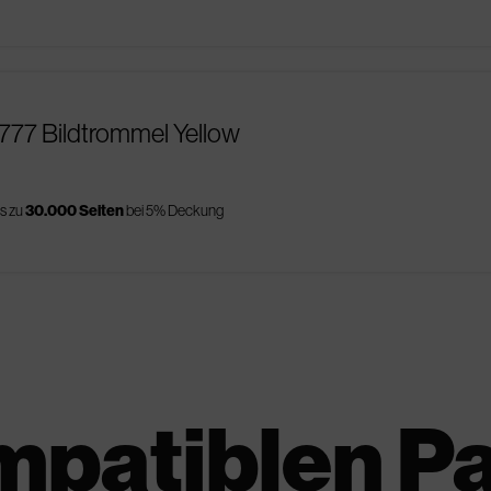
777 Bildtrommel Yellow
is zu
30.000 Seiten
bei 5% Deckung
mpatiblen P