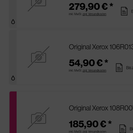
279,90 € *
pages
B
inkl. MwSt.
zzgl. Versandkosten
Original Xerox 106R01
54,90 € *
pages
Bis 
inkl. MwSt.
zzgl. Versandkosten
Original Xerox 108R0
185,90 € *
pages
B
inkl. MwSt.
zzgl. Versandkosten