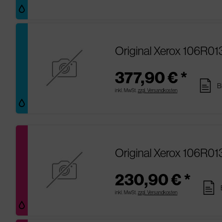
Original Xerox 106R01
377,90 € *
pages
B
inkl. MwSt.
zzgl. Versandkosten
Original Xerox 106R0
230,90 € *
pages
inkl. MwSt.
zzgl. Versandkosten