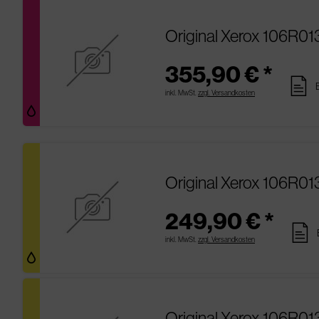
Original Xerox 106R0
355,90 € *
pages
inkl. MwSt.
zzgl. Versandkosten
Original Xerox 106R01
249,90 € *
pages
inkl. MwSt.
zzgl. Versandkosten
Original Xerox 106R01