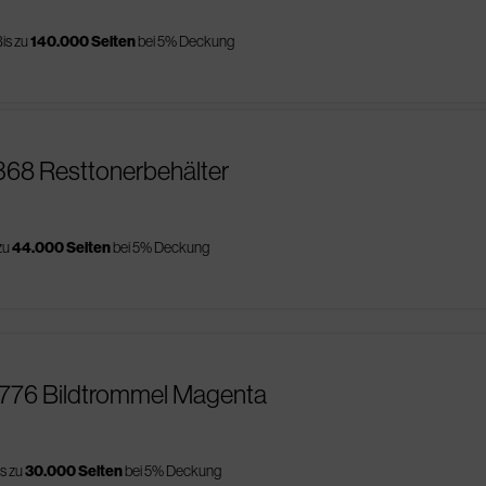
is zu
140.000 Seiten
bei 5% Deckung
368 Resttonerbehälter
zu
44.000 Seiten
bei 5% Deckung
0776 Bildtrommel Magenta
is zu
30.000 Seiten
bei 5% Deckung