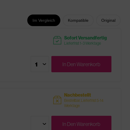
Im Vergleich
Kompatible
Original
readytoship
Sofort Versandfertig
Lieferfrist 1-3 Werktage
In Den
Warenkorb
Nachbestellt
sold
Bestellbar, Lieferfrist 5-14
Werktage
In Den
Warenkorb