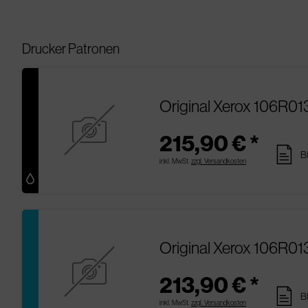
Drucker Patronen
Original Xerox 106R01
215,90 € *
pages
B
inkl. MwSt.
zzgl. Versandkosten
Original Xerox 106R0
213,90 € *
pages
B
inkl. MwSt.
zzgl. Versandkosten