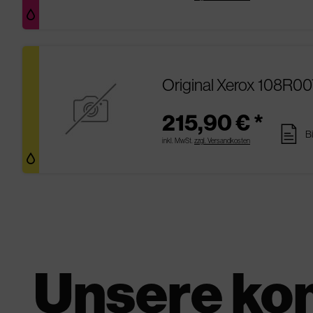
Original Xerox 108R00
215,90 € *
pages
B
inkl. MwSt.
zzgl. Versandkosten
Unsere ko