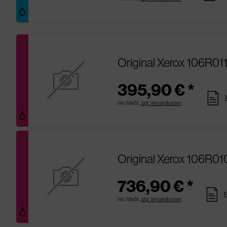
Original Xerox 106R01
395,90 € *
pages
inkl. MwSt.
zzgl. Versandkosten
Original Xerox 106R0
736,90 € *
pages
B
inkl. MwSt.
zzgl. Versandkosten