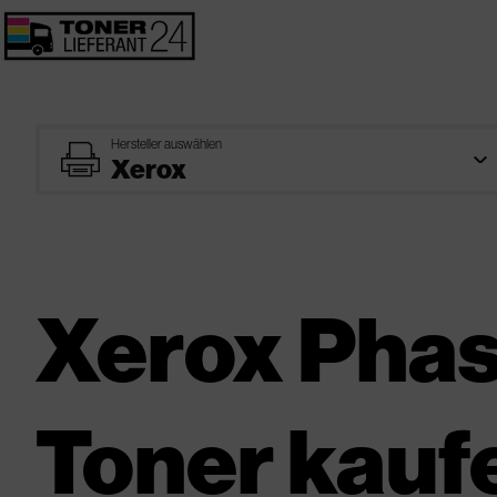
Hersteller auswählen
printer
Xerox Pha
Toner kauf