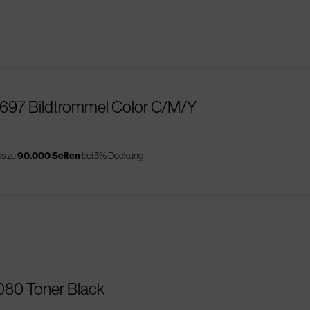
0697 Bildtrommel Color C/M/Y
is zu
90.000 Seiten
bei 5% Deckung
080 Toner Black