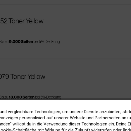
152 Toner Yellow
Bis zu
9.000 Seiten
bei 5% Deckung
079 Toner Yellow
Bis zu
18.000 Seiten
bei 5% Deckung
und vergleichbare Technologien, um unsere Dienste anzubieten, stet
anzeigen personalisiert auf unserer Website und Partnerseiten anzuz
tanden“ willigst du in die Verwendung dieser Technologien ein. Deine E
 Cookie-Schaltfläche mit Wirkung für die Zukunft widerrufen oder ände