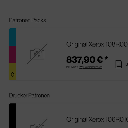
Patronen Packs
Original Xerox 108R0
837,90 € *
pages
B
inkl. MwSt.
zzgl. Versandkosten
Drucker Patronen
Original Xerox 106R01