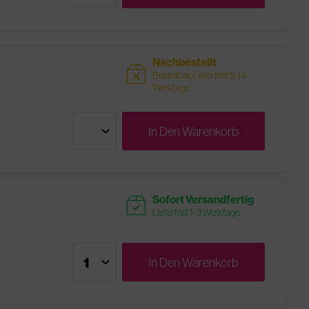
Nachbestellt
sold
Bestellbar, Lieferfrist 5-14
Werktage
In Den
Warenkorb
readytoship
Sofort Versandfertig
Lieferfrist 1-3 Werktage
In Den
Warenkorb