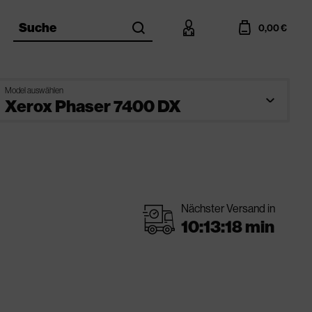
search
account
cart
Suche
0,00 €
Model auswählen
Nächster Versand in
shipping