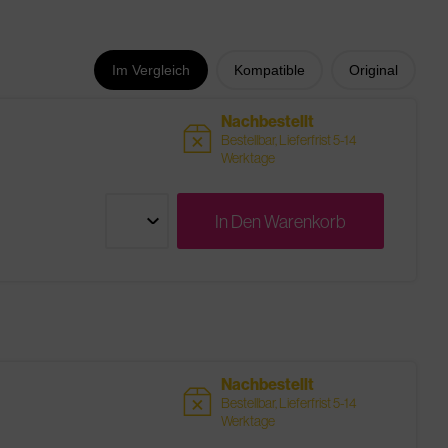
Im Vergleich
Kompatible
Original
Nachbestellt
sold
Bestellbar, Lieferfrist 5-14
Werktage
In Den
Warenkorb
Nachbestellt
sold
Bestellbar, Lieferfrist 5-14
Werktage