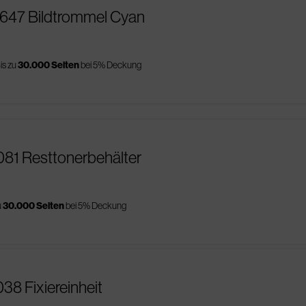
0647 Bildtrommel Cyan
is zu
30.000 Seiten
bei 5% Deckung
081 Resttonerbehälter
u
30.000 Seiten
bei 5% Deckung
38 Fixiereinheit