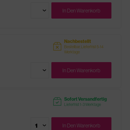
In Den
Warenkorb
Nachbestellt
sold
Bestellbar, Lieferfrist 5-14
Werktage
In Den
Warenkorb
readytoship
Sofort Versandfertig
Lieferfrist 1-3 Werktage
In Den
Warenkorb