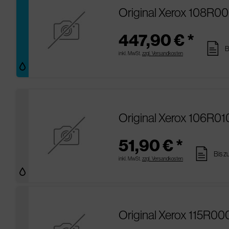
Original Xerox 108R0
447,90 € *
pages
B
inkl. MwSt.
zzgl. Versandkosten
Original Xerox 106R01
51,90 € *
pages
Bis z
inkl. MwSt.
zzgl. Versandkosten
Original Xerox 115R000