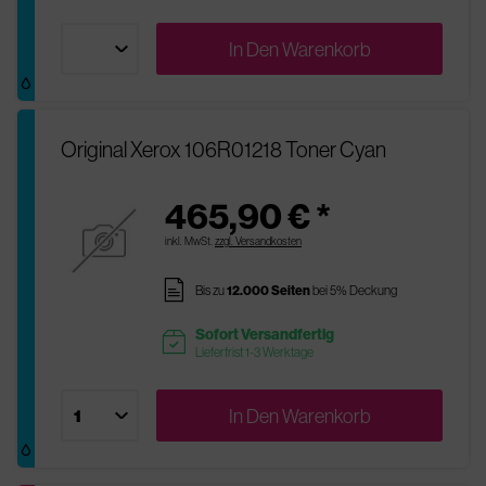
In Den
Warenkorb
Original Xerox 106R01218 Toner Cyan
465,90 € *
inkl. MwSt.
zzgl. Versandkosten
pages
Bis zu
12.000 Seiten
bei 5% Deckung
Sofort Versandfertig
readytoship
Lieferfrist 1-3 Werktage
In Den
Warenkorb