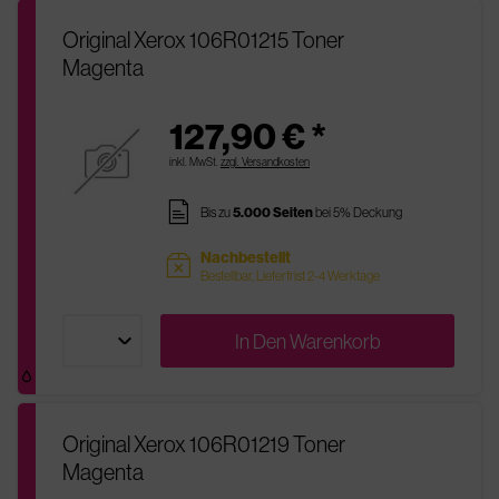
Original Xerox 106R01215 Toner
Magenta
127,90 € *
inkl. MwSt.
zzgl. Versandkosten
pages
Bis zu
5.000 Seiten
bei 5% Deckung
Nachbestellt
sold
Bestellbar, Lieferfrist 2-4 Werktage
In Den
Warenkorb
Original Xerox 106R01219 Toner
Magenta