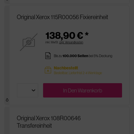
Original Xerox 115R00056 Fixiereinheit
138,90 € *
inkl. MwSt.
zzgl. Versandkosten
pages
Bis zu
100.000 Seiten
bei 5% Deckung
Nachbestellt
sold
Bestellbar, Lieferfrist 2-4 Werktage
In Den
Warenkorb
Original Xerox 108R00646
Transfereinheit