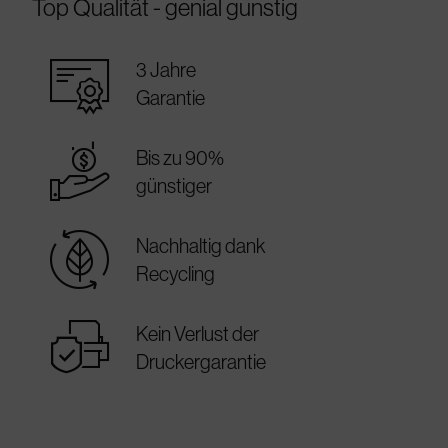
Top Qualität - genial günstig
warranty_certificate
3 Jahre
Garantie
best_price
Bis zu 90%
günstiger
sustainable
Nachhaltig dank
Recycling
warranty
Kein Verlust der
Druckergarantie