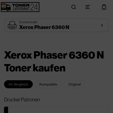
search
menu
cart
printer
Druckermodell
arrow_right
Xerox Phaser 6360 N
Xerox Phaser 6360 N
Toner kaufen
Im Vergleich
Kompatible
Original
Drucker Patronen