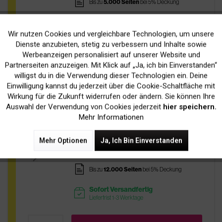
pages
Bis zu
5.000 Seiten
bei 5% Deckung
Nachbestellt
sold
Bestellbar, Lieferfrist 5-14 Werktage
Wir nutzen Cookies und vergleichbare Technologien, um unsere
Aktiv
Funktionale
Dienste anzubieten, stetig zu verbessern und Inhalte sowie
Werbeanzeigen personalisiert auf unserer Website und
In Den
Warenkorb
Inaktiv
Marketing
Partnerseiten anzuzeigen. Mit Klick auf „Ja, ich bin Einverstanden“
willigst du in die Verwendung dieser Technologien ein. Deine
Einwilligung kannst du jederzeit über die Cookie-Schaltfläche mit
Inaktiv
Tracking
Wirkung für die Zukunft widerrufen oder ändern. Sie können Ihre
Original Xerox 106R01220 Toner Yellow
Auswahl der Verwendung von Cookies jederzeit
hier speichern.
Mehr Informationen
387,90 € *
Mehr Optionen
Ja, Ich Bin Einverstanden
inkl. MwSt.
zzgl. Versandkosten
pages
Bis zu
12.000 Seiten
bei 5% Deckung
Sofort Versandfertig
readytoship
Lieferfrist 1-3 Werktage