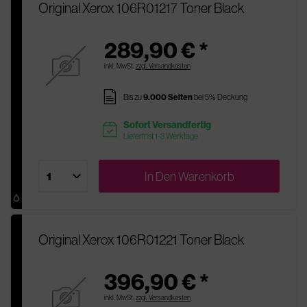
Original Xerox 106R01217 Toner Black
289,90 € *
inkl. MwSt.
zzgl. Versandkosten
pages
Bis zu
9.000 Seiten
bei 5% Deckung
Sofort Versandfertig
readytoship
Lieferfrist 1-3 Werktage
In Den
Warenkorb
Original Xerox 106R01221 Toner Black
396,90 € *
inkl. MwSt.
zzgl. Versandkosten