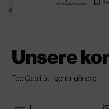
pages
Bis 
inkl. MwSt.
zzgl. Versandkosten
Unsere ko
Top Qualität - genial günstig