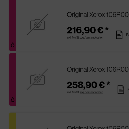
Original Xerox 106R0
216,90 € *
pages
B
inkl. MwSt.
zzgl. Versandkosten
Original Xerox 106R0
258,90 € *
pages
inkl. MwSt.
zzgl. Versandkosten
Original Xerox 106R00