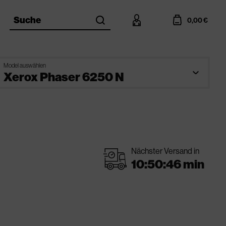
search
account
cart
Suche
0,00 €
Model auswählen
Nächster Versand in
shipping