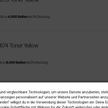
Bis zu
4.000 Seiten
bei 5% Deckung
674 Toner Yellow
is zu
8.000 Seiten
bei 5% Deckung
und vergleichbare Technologien, um unsere Dienste anzubieten, stet
anzeigen personalisiert auf unserer Website und Partnerseiten anzuz
tanden“ willigst du in die Verwendung dieser Technologien ein. Deine E
 Cookie-Schaltfläche mit Wirkung für die Zukunft widerrufen oder ände