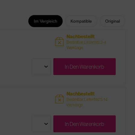
Im Vergleich
Kompatible
Original
Nachbestellt
sold
Bestellbar, Lieferfrist 2-4
Werktage
In Den
Warenkorb
Nachbestellt
sold
Bestellbar, Lieferfrist 5-14
Werktage
In Den
Warenkorb