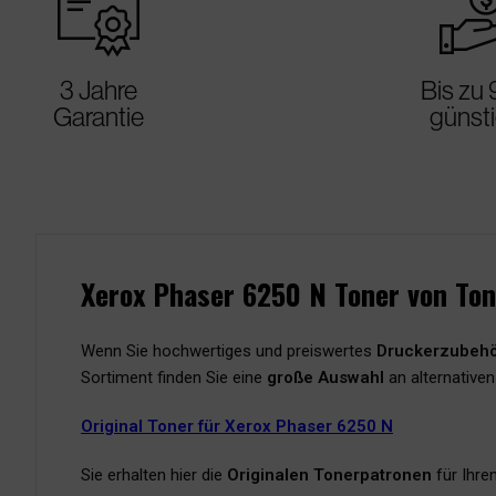
warranty_certificate
best_p
3 Jahre
Bis zu
Garantie
günst
Xerox Phaser 6250 N Toner von Ton
Wenn Sie hochwertiges und preiswertes
Druckerzubeh
Sortiment finden Sie eine
große Auswahl
an alternativen
Original Toner für Xerox Phaser 6250 N
Sie erhalten hier die
Originalen Tonerpatronen
für Ihre