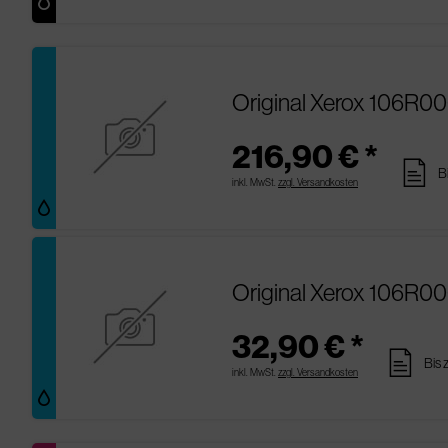
Original Xerox 106R0
216,90 € *
pages
B
inkl. MwSt.
zzgl. Versandkosten
Original Xerox 106R0
32,90 € *
pages
Bis 
inkl. MwSt.
zzgl. Versandkosten