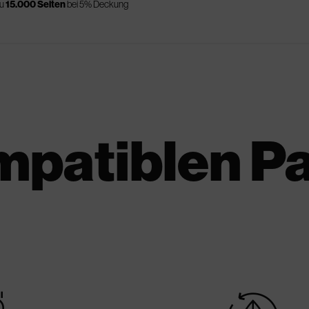
zu
15.000 Seiten
bei 5% Deckung
mpatiblen P