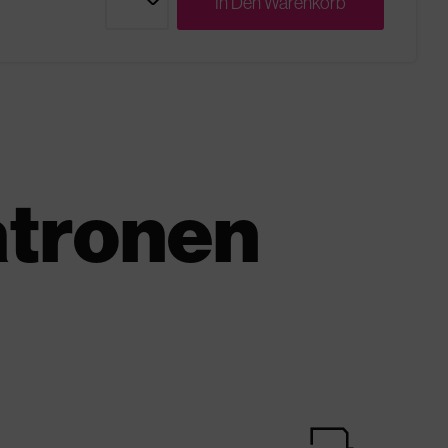
In Den
Warenkorb
atronen