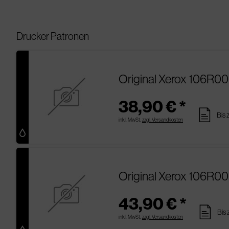
Drucker Patronen
Original Xerox 106R00
38,90 € *
pages
Bis 
inkl. MwSt.
zzgl. Versandkosten
Original Xerox 106R00
43,90 € *
pages
Bis 
inkl. MwSt.
zzgl. Versandkosten