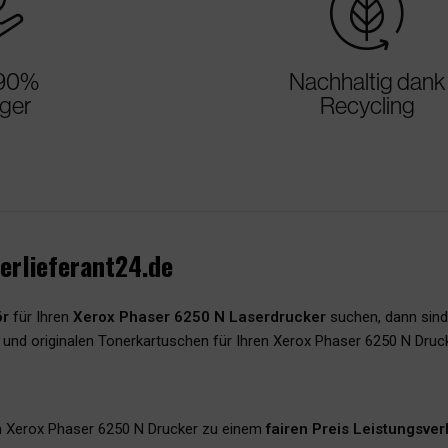
rice
sustainable
 90%
Nachhaltig dank
iger
Recycling
erlieferant24.de
ör
für Ihren
Xerox Phaser 6250 N Laserdrucker
suchen, dann sind
 und originalen Tonerkartuschen für Ihren Xerox Phaser 6250 N Druck
n Xerox Phaser 6250 N Drucker zu einem
fairen Preis Leistungsver