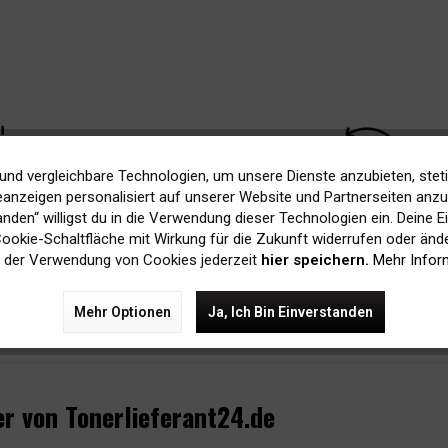
rice
sustainable
und vergleichbare Technologien, um unsere Dienste anzubieten, stet
anzeigen personalisiert auf unserer Website und Partnerseiten anzuz
tanden“ willigst du in die Verwendung dieser Technologien ein. Deine E
 90%
Nachhaltig dank
 Cookie-Schaltfläche mit Wirkung für die Zukunft widerrufen oder ände
iger
Recycling
 der Verwendung von Cookies jederzeit
hier speichern.
Mehr Infor
Mehr Optionen
Ja, Ich Bin Einverstanden
r von Tonerlieferant24.de