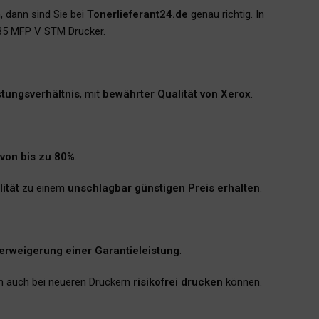
 dann sind Sie bei
Tonerlieferant24.de
genau richtig. In
635 MFP V STM Drucker.
stungsverhältnis
, mit
bewährter Qualität von Xerox
.
 von bis zu 80%
.
ität
zu einem
unschlagbar günstigen Preis erhalten
.
Verweigerung einer Garantieleistung
.
en auch bei neueren Druckern
risikofrei drucken
können.