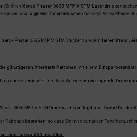
ör
für Ihren
Xerox Phaser 3635 MFP V STM Laserdrucker
suchen,
ternativen und originalen Tonerkartuschen für Ihren Xerox Phaser 3
n Xerox Phaser 3635 MFP V STM Drucker zu einem
fairen Preis Lei
 die
günstigeren Alternativ Patronen
mit einem
Einsparpotenzial
 Jahren enorm verbessert, so dass Sie eine
hervorragende Druckqual
 Phaser 3635 MFP V STM Drucker, ist
kein legitimer Grund für die 
ner Patronen
bestehen
, so dass Sie mit alternativen Tonerkartusch
i Tonerlieferant24 bestellen