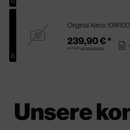
Original Xerox 108R00
239,90 € *
pages
inkl. MwSt.
zzgl. Versandkosten
Unsere ko