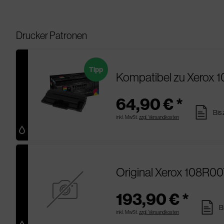
Drucker Patronen
Tipp
Kompatibel zu Xerox 
64,90 € *
pages
Bis
inkl. MwSt.
zzgl. Versandkosten
Original Xerox 108R00
193,90 € *
pages
B
inkl. MwSt.
zzgl. Versandkosten