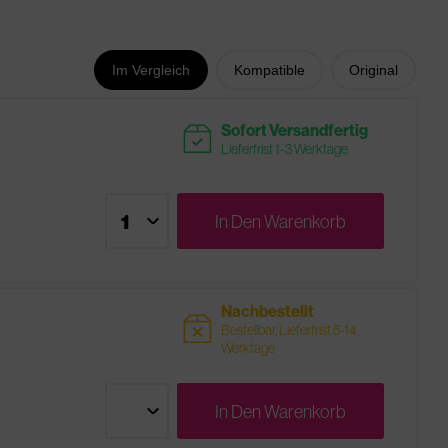
Im Vergleich
Kompatible
Original
readytoship
Sofort Versandfertig
Lieferfrist 1-3 Werktage
In Den
Warenkorb
Nachbestellt
sold
Bestellbar, Lieferfrist 5-14
Werktage
In Den
Warenkorb