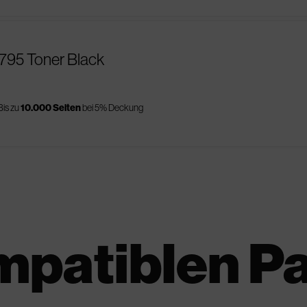
795 Toner Black
Bis zu
10.000 Seiten
bei 5% Deckung
mpatiblen P