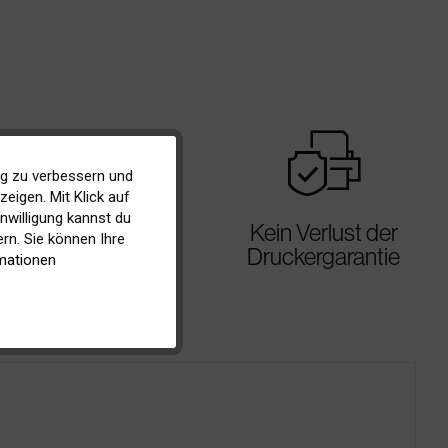
warranty
ig zu verbessern und
Aktiv
eigen. Mit Klick auf
inwilligung kannst du
Kein Verlust der
Inaktiv
rn. Sie können Ihre
Druckergarantie
mationen
Inaktiv