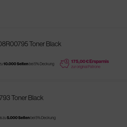
108R00795 Toner Black
price
175,00 € Ersparnis
 zu
10.000 Seiten
bei 5% Deckung
zur original Patrone
793 Toner Black
is zu
5.000 Seiten
bei 5% Deckung