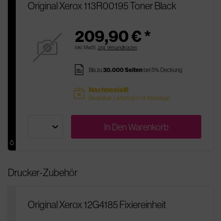
Original Xerox 113R00195 Toner Black
209,90 € *
inkl. MwSt.
zzgl. Versandkosten
pages
Bis zu
30.000 Seiten
bei 5% Deckung
Nachbestellt
sold
Bestellbar, Lieferfrist 5-14 Werktage
In Den
Warenkorb
Drucker-Zubehör
Original Xerox 12G4185 Fixiereinheit