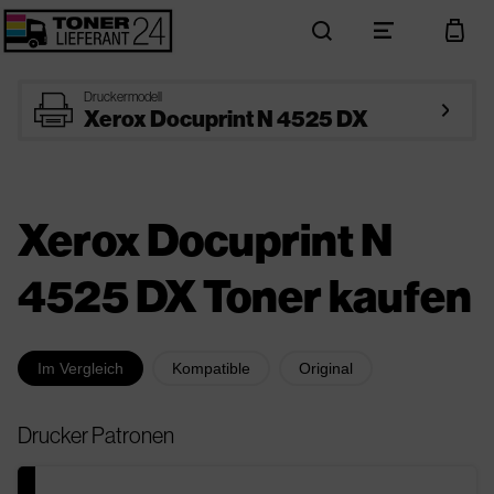
search
menu
cart
printer
Druckermodell
arrow_right
Xerox Docuprint N 4525 DX
Xerox Docuprint N
4525 DX Toner kaufen
Im Vergleich
Kompatible
Original
Drucker Patronen