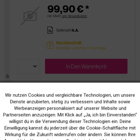
99,90 € *
inkl. MwSt.
zzgl. Versandkosten
pages
Seitenzahl
k.A.
Nachbestellt
sold
Bestellbar, Lieferfrist 1-3 Werktage
In Den
Warenkorb
Wir nutzen Cookies und vergleichbare Technologien, um unsere
Aktiv
Funktionale
Dienste anzubieten, stetig zu verbessern und Inhalte sowie
Unsere kompatiblen
Werbeanzeigen personalisiert auf unserer Website und
Inaktiv
Marketing
Partnerseiten anzuzeigen. Mit Klick auf „Ja, ich bin Einverstanden“
Patronen
willigst du in die Verwendung dieser Technologien ein. Deine
Einwilligung kannst du jederzeit über die Cookie-Schaltfläche mit
Inaktiv
Tracking
Wirkung für die Zukunft widerrufen oder ändern. Sie können Ihre