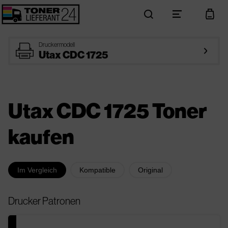
search
menu
cart
printer
Druckermodell
arrow_right
Utax CDC 1725
Utax CDC 1725 Toner
kaufen
Im Vergleich
Kompatible
Original
Drucker Patronen