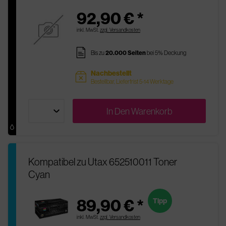
92,90 € *
inkl. MwSt.
zzgl. Versandkosten
pages
Bis zu
20.000 Seiten
bei 5% Deckung
Nachbestellt
sold
Bestellbar, Lieferfrist 5-14 Werktage
In Den
Warenkorb
Kompatibel zu Utax 652510011 Toner
Cyan
89,90 € *
Tipp
inkl. MwSt.
zzgl. Versandkosten