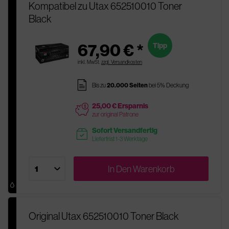
Kompatibel zu Utax 652510010 Toner
Black
67,90 € *
Tipp
inkl. MwSt.
zzgl. Versandkosten
pages
Bis zu
20.000 Seiten
bei 5% Deckung
25,00 € Ersparnis
price
zur original Patrone
Sofort Versandfertig
readytoship
Lieferfrist 1-3 Werktage
In Den
Warenkorb
Original Utax 652510010 Toner Black