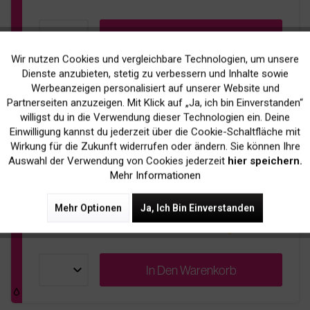
In Den
Warenkorb
Wir nutzen Cookies und vergleichbare Technologien, um unsere
Aktiv
Funktionale
Dienste anzubieten, stetig zu verbessern und Inhalte sowie
Werbeanzeigen personalisiert auf unserer Website und
Original Utax 652510014 Toner Magenta
Inaktiv
Marketing
Partnerseiten anzuzeigen. Mit Klick auf „Ja, ich bin Einverstanden“
willigst du in die Verwendung dieser Technologien ein. Deine
Einwilligung kannst du jederzeit über die Cookie-Schaltfläche mit
115,90 € *
Inaktiv
Tracking
Wirkung für die Zukunft widerrufen oder ändern. Sie können Ihre
inkl. MwSt.
zzgl. Versandkosten
Auswahl der Verwendung von Cookies jederzeit
hier speichern.
Mehr Informationen
pages
Bis zu
12.000 Seiten
bei 5% Deckung
Mehr Optionen
Ja, Ich Bin Einverstanden
Nachbestellt
sold
Bestellbar, Lieferfrist 2-4 Werktage
In Den
Warenkorb