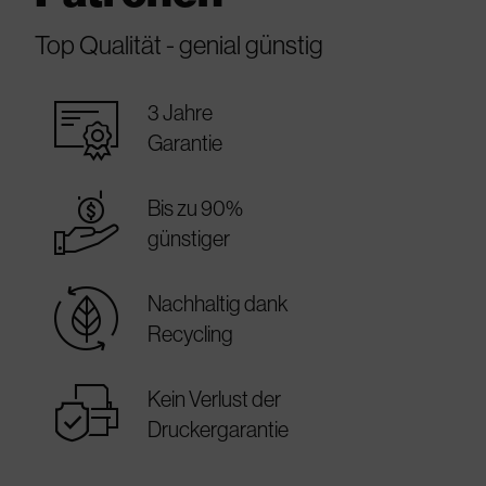
Top Qualität - genial günstig
warranty_certificate
3 Jahre
Garantie
best_price
Bis zu 90%
günstiger
sustainable
Nachhaltig dank
Recycling
warranty
Kein Verlust der
Druckergarantie