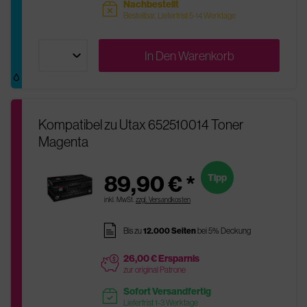
Nachbestellt
sold
Bestellbar, Lieferfrist 5-14 Werktage
In Den
Warenkorb
Kompatibel zu Utax 652510014 Toner
Magenta
89,90 € *
Tipp
inkl. MwSt.
zzgl. Versandkosten
pages
Bis zu
12.000 Seiten
bei 5% Deckung
26,00 € Ersparnis
price
zur original Patrone
Sofort Versandfertig
readytoship
Lieferfrist 1-3 Werktage