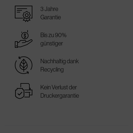
warranty_certificate
3 Jahre
Garantie
best_price
Bis zu 90%
günstiger
sustainable
Nachhaltig dank
Recycling
warranty
Kein Verlust der
Druckergarantie