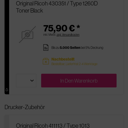
Original Ricoh 430351 / Type 1260D
Toner Black
75,90 € *
inkl. MwSt.
zzgl. Versandkosten
pages
Bis zu
5.000 Seiten
bei 5% Deckung
Nachbestellt
sold
Bestellbar, Lieferfrist 2-4 Werktage
In Den
Warenkorb
Drucker-Zubehör
Original Ricoh 411113 / Type 1013