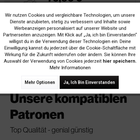
inkl. MwSt.
zzgl. Versandkosten
Wir nutzen Cookies und vergleichbare Technologien, um unsere
Aktiv
Funktionale
pages
Bis zu
120.000 Seiten
bei 5% Deckung
Dienste anzubieten, stetig zu verbessern und Inhalte sowie
Werbeanzeigen personalisiert auf unserer Website und
Nachbestellt
sold
Inaktiv
Marketing
Partnerseiten anzuzeigen. Mit Klick auf „Ja, ich bin Einverstanden“
Bestellbar, Lieferfrist 5-14 Werktage
willigst du in die Verwendung dieser Technologien ein. Deine
Einwilligung kannst du jederzeit über die Cookie-Schaltfläche mit
Inaktiv
Tracking
Wirkung für die Zukunft widerrufen oder ändern. Sie können Ihre
In Den
Warenkorb
Auswahl der Verwendung von Cookies jederzeit
hier speichern.
Mehr Informationen
Mehr Optionen
Ja, Ich Bin Einverstanden
Unsere kompatiblen
Patronen
Top Qualität - genial günstig