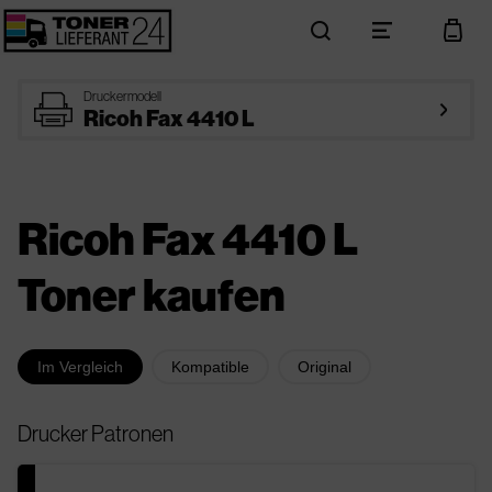
search
menu
cart
printer
Druckermodell
arrow_right
Ricoh Fax 4410 L
Ricoh Fax 4410 L
Toner kaufen
Im Vergleich
Kompatible
Original
Drucker Patronen