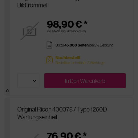
Bildtrommel
98,90 € *
inkl. MwSt.
zzgl. Versandkosten
pages
Bis zu
45.000 Seiten
bei 5% Deckung
Nachbestellt
sold
Bestellbar, Lieferfrist 1-3 Werktage
In Den
Warenkorb
Original Ricoh 430378 / Type 1260D
Wartungseinheit
76,90 € *