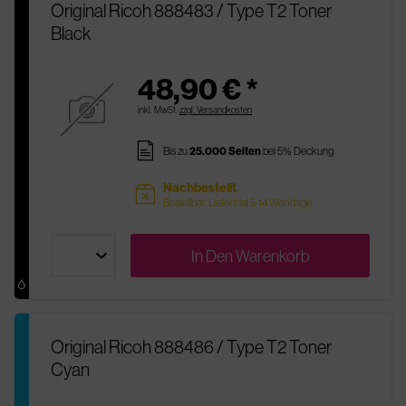
Original Ricoh 888483 / Type T2 Toner
Black
48,90 € *
inkl. MwSt.
zzgl. Versandkosten
pages
Bis zu
25.000 Seiten
bei 5% Deckung
Nachbestellt
sold
Bestellbar, Lieferfrist 5-14 Werktage
In Den
Warenkorb
Original Ricoh 888486 / Type T2 Toner
Cyan