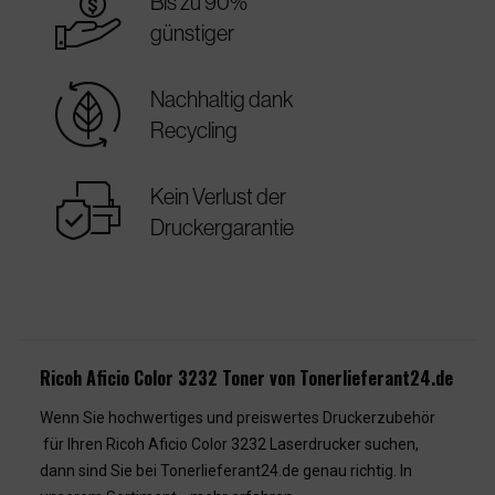
best_price
Bis zu 90%
günstiger
sustainable
Nachhaltig dank
Recycling
warranty
Kein Verlust der
Druckergarantie
Ricoh Aficio Color 3232 Toner von Tonerlieferant24.de
Wenn Sie hochwertiges und preiswertes Druckerzubehör
für Ihren Ricoh Aficio Color 3232 Laserdrucker suchen,
dann sind Sie bei Tonerlieferant24.de genau richtig. In