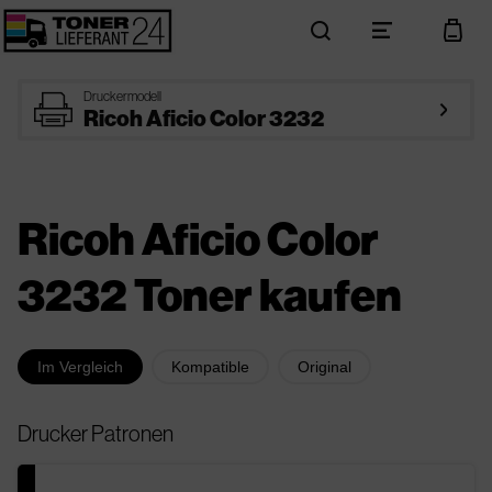
search
menu
cart
printer
Druckermodell
arrow_right
Ricoh Aficio Color 3232
Ricoh Aficio Color
3232 Toner kaufen
Im Vergleich
Kompatible
Original
Drucker Patronen