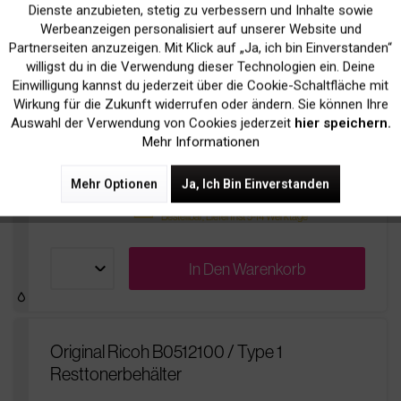
Dienste anzubieten, stetig zu verbessern und Inhalte sowie
Werbeanzeigen personalisiert auf unserer Website und
Original Ricoh B2142302 Bildtrommel
Inaktiv
Marketing
Partnerseiten anzuzeigen. Mit Klick auf „Ja, ich bin Einverstanden“
willigst du in die Verwendung dieser Technologien ein. Deine
Einwilligung kannst du jederzeit über die Cookie-Schaltfläche mit
301,90 € *
Inaktiv
Tracking
Wirkung für die Zukunft widerrufen oder ändern. Sie können Ihre
Auswahl der Verwendung von Cookies jederzeit
hier speichern.
inkl. MwSt.
zzgl. Versandkosten
Mehr Informationen
pages
Bis zu
80.000 Seiten
bei 5% Deckung
Mehr Optionen
Ja, Ich Bin Einverstanden
Nachbestellt
sold
Bestellbar, Lieferfrist 5-14 Werktage
In Den
Warenkorb
Original Ricoh B0512100 / Type 1
Resttonerbehälter