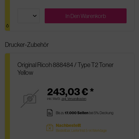
In Den
Warenkorb
Drucker-Zubehör
Original Ricoh 888484 / Type T2 Toner
Yellow
243,03 € *
inkl. MwSt.
zzgl. Versandkosten
pages
Bis zu
17.000 Seiten
bei 5% Deckung
Nachbestellt
sold
Bestellbar, Lieferfrist 5-14 Werktage