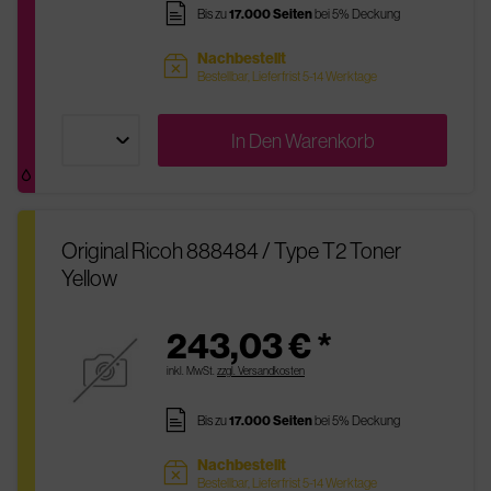
pages
Bis zu
17.000 Seiten
bei 5% Deckung
Nachbestellt
sold
Bestellbar, Lieferfrist 5-14 Werktage
In Den
Warenkorb
Original Ricoh 888484 / Type T2 Toner
Yellow
243,03 € *
inkl. MwSt.
zzgl. Versandkosten
pages
Bis zu
17.000 Seiten
bei 5% Deckung
Nachbestellt
sold
Bestellbar, Lieferfrist 5-14 Werktage