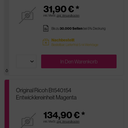
31,90 € *
inkl. MwSt.
zzgl. Versandkosten
pages
Bis zu
30.000 Seiten
bei 5% Deckung
Nachbestellt
sold
Bestellbar, Lieferfrist 5-14 Werktage
In Den
Warenkorb
Original Ricoh B1540154
Entwicklereinheit Magenta
134,90 € *
inkl. MwSt.
zzgl. Versandkosten