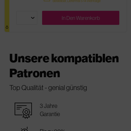
Bestellbar, Lieferfrist 5-14 Werktage
In Den
Warenkorb
Unsere kompatiblen
Patronen
Top Qualität - genial günstig
warranty_certificate
3 Jahre
Garantie