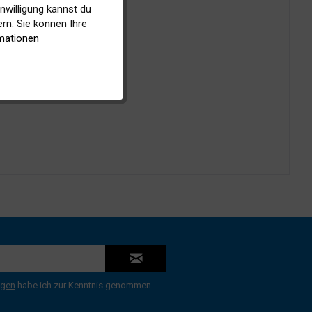
inwilligung kannst du
Inaktiv
rn. Sie können Ihre
mationen
Inaktiv
ngen
habe ich zur Kenntnis genommen.