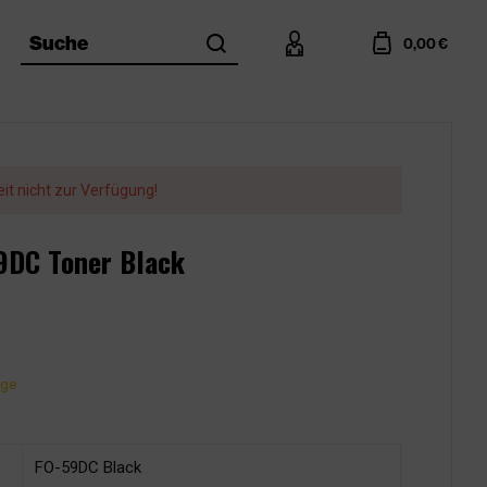
search
account
cart
Suche
0,00 €
eit nicht zur Verfügung!
59DC Toner Black
age
FO-59DC Black