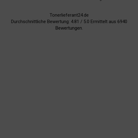
Tonerlieferant24.de
Durchschnittliche Bewertung:
4.81
/
5.0
Ermittelt aus
6940
Bewertungen.