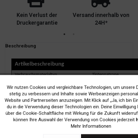
Kein Verlust der
Versand innerhalb von
Druckergarantie
24H*
Beschreibung
Artikelbeschreibung
Verbrauchsmaterialtyp
Tintenpatrone
Drucktechnologie
Tintenstrahl
Wir nutzen Cookies und vergleichbare Technologien, um unsere D
Funktionale
stetig zu verbessern und Inhalte sowie Werbeanzeigen personali
Farbe
Black-Cyan-Magenta-Yel
Website und Partnerseiten anzuzeigen. Mit Klick auf „Ja, ich bin Ei
Enthaltene Anz.
2er-Pack
Marketing
du in die Verwendung dieser Technologien ein. Deine Einwilligung 
über die Cookie-Schaltfläche mit Wirkung für die Zukunft widerruf
Kapazität
Bis zu 500 Seiten bei 5
können Ihre Auswahl der Verwendung von Cookies jederzeit
h
Tracking
Mehr Informationen
NEWSLETTER