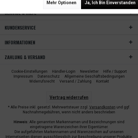
Mehr Optionen
Ja, Ich Bin Einverstanden
SERVICE & HILFE
KUNDENSERVICE
INFORMATIONEN
ZAHLUNG & VERSAND
Cookie-Einstellungen
Händler-Login
Newsletter
Hilfe / Support
Impressum
Datenschutz
Allgemeine Geschäftsbedingungen
Widerrufsrecht
Versand / Zahlung
Kontakt
Vertrag widerrufen
* Alle Preise inkl. gesetzl. Mehrwertsteuer zzgl.
Versandkosten
und ggf.
Nachnahmegebühren, wenn nicht anders beschrieben
Hinweis:
Alle genannten Markennamen und Bezeichnungen sind
eingetragene Warenzeichen ihrer Eigentümer.
Die aufgeführten Markennamen und Warenzeichen auf unseren
Internetseiten dienen ausschliesslich zur Beschreibung unserer Produkte.